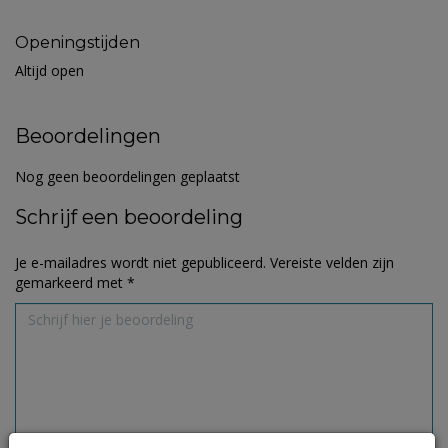
Openingstijden
Altijd open
Beoordelingen
Nog geen beoordelingen geplaatst
Schrijf een beoordeling
Je e-mailadres wordt niet gepubliceerd.
Vereiste velden zijn
gemarkeerd met
*