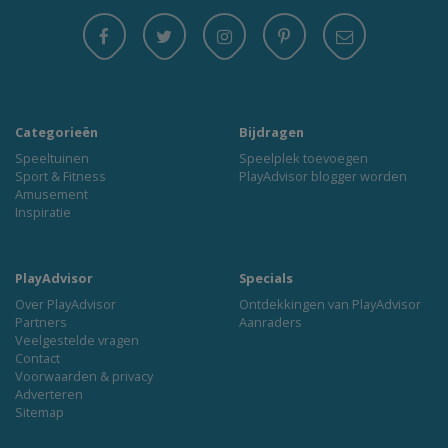
Categorieën
Bijdragen
Speeltuinen
Speelplek toevoegen
Sport & Fitness
PlayAdvisor blogger worden
Amusement
Inspiratie
PlayAdvisor
Specials
Over PlayAdvisor
Ontdekkingen van PlayAdvisor
Partners
Aanraders
Veelgestelde vragen
Contact
Voorwaarden & privacy
Adverteren
Sitemap