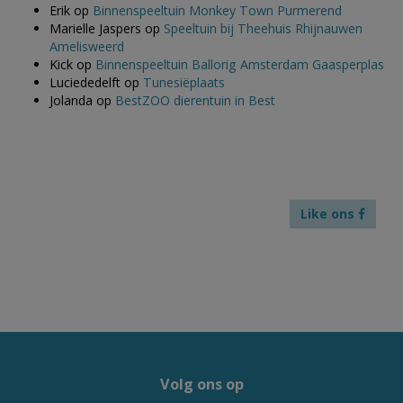
Erik
op
Binnenspeeltuin Monkey Town Purmerend
Marielle Jaspers
op
Speeltuin bij Theehuis Rhijnauwen
Amelisweerd
Kick
op
Binnenspeeltuin Ballorig Amsterdam Gaasperplas
Luciededelft
op
Tunesiëplaats
Jolanda
op
BestZOO dierentuin in Best
Like ons
Volg ons op