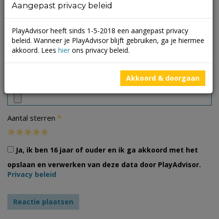
Aangepast privacy beleid
PlayAdvisor heeft sinds 1-5-2018 een aangepast privacy
beleid. Wanneer je PlayAdvisor blijft gebruiken, ga je hiermee
akkoord. Lees
hier
ons privacy beleid.
Foto's
Akkoord & doorgaan
*
Aantal sterren
Ja, ik ben 16 jaar of ouder en ik ga akkoord met het
opslaan en verwerken van deze data door PlayAdvisor.
Privacy beleid