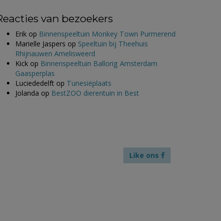
Reacties van bezoekers
Erik
op
Binnenspeeltuin Monkey Town Purmerend
Marielle Jaspers
op
Speeltuin bij Theehuis
Rhijnauwen Amelisweerd
Kick
op
Binnenspeeltuin Ballorig Amsterdam
Gaasperplas
Luciededelft
op
Tunesiëplaats
Jolanda
op
BestZOO dierentuin in Best
Like ons