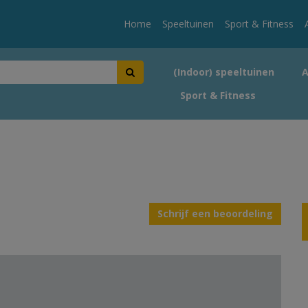
Home
Speeltuinen
Sport & Fitness
(Indoor) speeltuinen
Sport & Fitness
Schrijf een beoordeling