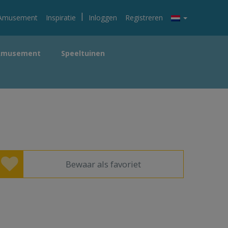
|
Amusement
Inspiratie
Inloggen
Registreren
Amusement
Speeltuinen
Bewaar als favoriet