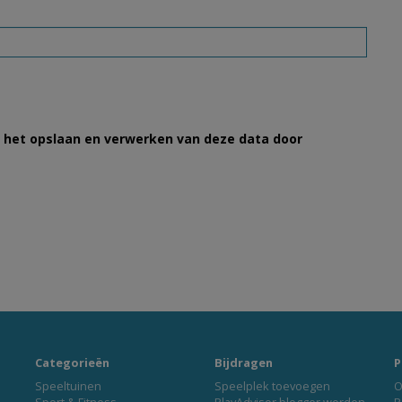
et het opslaan en verwerken van deze data door
Categorieën
Bijdragen
P
Speeltuinen
Speelplek toevoegen
O