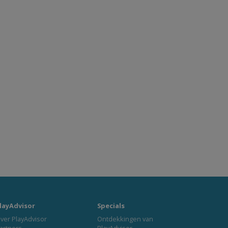
layAdvisor
Specials
ver PlayAdvisor
Ontdekkingen van