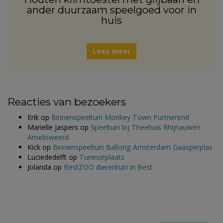
ander duurzaam speelgoed voor in
huis
Lees meer
Reacties van bezoekers
Erik
op
Binnenspeeltuin Monkey Town Purmerend
Marielle Jaspers
op
Speeltuin bij Theehuis Rhijnauwen
Amelisweerd
Kick
op
Binnenspeeltuin Ballorig Amsterdam Gaasperplas
Luciededelft
op
Tunesiëplaats
Jolanda
op
BestZOO dierentuin in Best