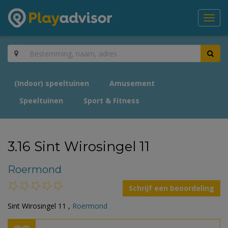
Toggl
navig
(Indoor) speeltuinen
Amusement
Speeltuinen
Sport & Fitness
3.16 Sint Wirosingel 11
Roermond
Schrijf een beoordeling
Sint Wirosingel 11 ,
Roermond