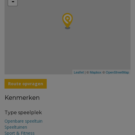
-
Leaflet
| ©
Mapbox
©
OpenStreetMap
Route opvragen
Kenmerken
Type speelplek
Openbare speeltuin
Speeltuinen
Sport & Fitness