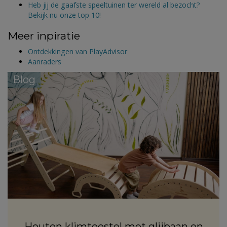
Heb jij de gaafste speeltuinen ter wereld al bezocht?
Bekijk nu onze top 10!
Meer inpiratie
Ontdekkingen van PlayAdvisor
Aanraders
Blog
Houten klimtoestel met glijbaan en