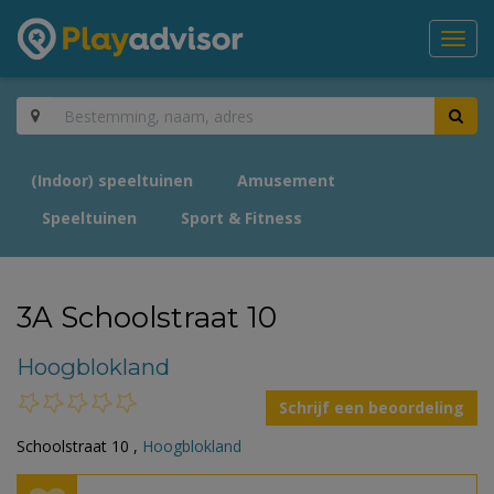
Toggl
navig
(Indoor) speeltuinen
Amusement
Speeltuinen
Sport & Fitness
3A Schoolstraat 10
Hoogblokland
Schrijf een beoordeling
Schoolstraat 10 ,
Hoogblokland