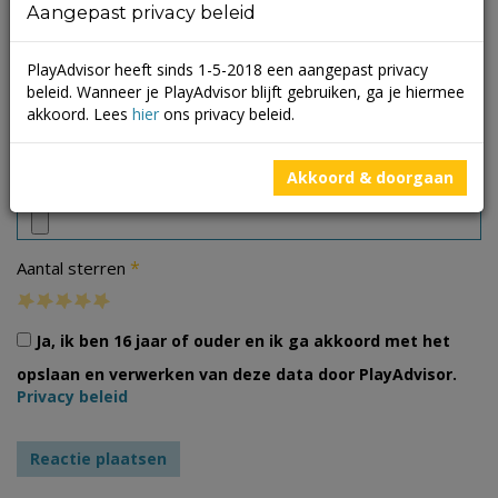
Aangepast privacy beleid
PlayAdvisor heeft sinds 1-5-2018 een aangepast privacy
beleid. Wanneer je PlayAdvisor blijft gebruiken, ga je hiermee
akkoord. Lees
hier
ons privacy beleid.
Foto's
Akkoord & doorgaan
*
Aantal sterren
Ja, ik ben 16 jaar of ouder en ik ga akkoord met het
opslaan en verwerken van deze data door PlayAdvisor.
Privacy beleid