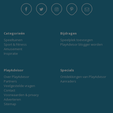
Categorieën
Bijdragen
Speeltuinen
Speelplek toevoegen
Sport & Fitness
PlayAdvisor blogger worden
Amusement
Inspiratie
PlayAdvisor
Specials
Over PlayAdvisor
Ontdekkingen van PlayAdvisor
Partners
Aanraders
Veelgestelde vragen
Contact
Voorwaarden & privacy
Adverteren
Sitemap