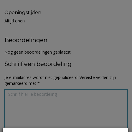
Openingstijden
Altijd open
Beoordelingen
Nog geen beoordelingen geplaatst
Schrijf een beoordeling
Je e-mailadres wordt niet gepubliceerd.
Vereiste velden zijn
gemarkeerd met
*