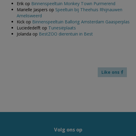
Erik
op
Binnenspeeltuin Monkey Town Purmerend
Marielle Jaspers
op
Speeltuin bij Theehuis Rhijnauwen
Amelisweerd
Kick
op
Binnenspeeltuin Ballorig Amsterdam Gaasperplas
Luciededelft
op
Tunesiëplaats
Jolanda
op
BestZOO dierentuin in Best
Like ons
Volg ons op