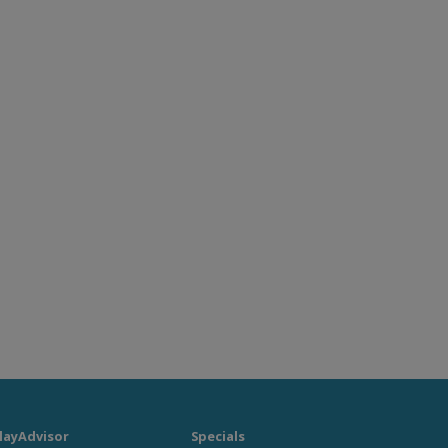
layAdvisor
Specials