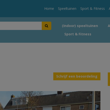
Home
Speeltuinen
Sport & Fitness
(Indoor) speeltuinen
Sport & Fitness
Schrijf een beoordeling