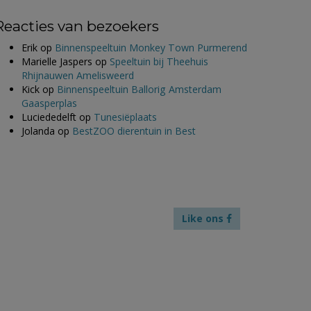
Reacties van bezoekers
Erik
op
Binnenspeeltuin Monkey Town Purmerend
Marielle Jaspers
op
Speeltuin bij Theehuis
Rhijnauwen Amelisweerd
Kick
op
Binnenspeeltuin Ballorig Amsterdam
Gaasperplas
Luciededelft
op
Tunesiëplaats
Jolanda
op
BestZOO dierentuin in Best
Like ons