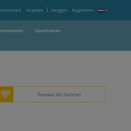
|
Amusement
Inspiratie
Inloggen
Registreren
Amusement
Speeltuinen
Bewaar als favoriet