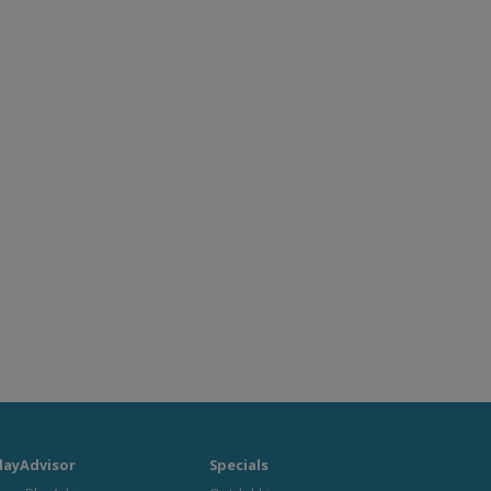
layAdvisor
Specials