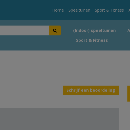
Home
Speeltuinen
Sport & Fitness
(Indoor) speeltuinen
Sport & Fitness
Schrijf een beoordeling