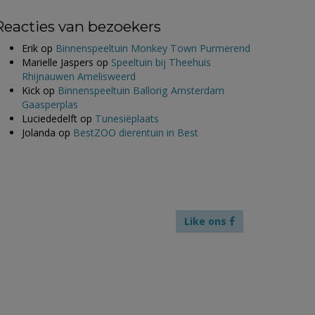
Reacties van bezoekers
Erik
op
Binnenspeeltuin Monkey Town Purmerend
Marielle Jaspers
op
Speeltuin bij Theehuis
Rhijnauwen Amelisweerd
Kick
op
Binnenspeeltuin Ballorig Amsterdam
Gaasperplas
Luciededelft
op
Tunesiëplaats
Jolanda
op
BestZOO dierentuin in Best
Like ons