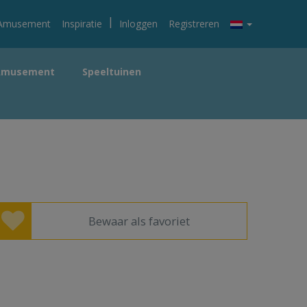
|
Amusement
Inspiratie
Inloggen
Registreren
Amusement
Speeltuinen
Bewaar als favoriet