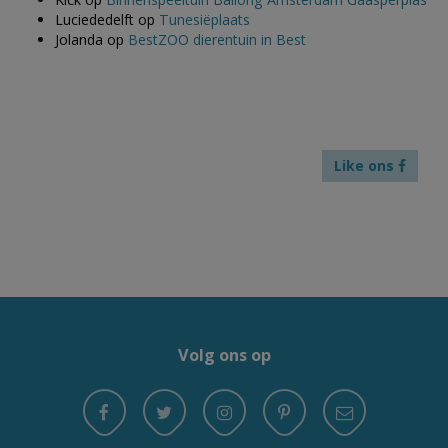
Luciededelft
op
Tunesiëplaats
Jolanda
op
BestZOO dierentuin in Best
Like ons
Volg ons op