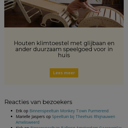
Houten klimtoestel met glijbaan en
ander duurzaam speelgoed voor in
huis
Lees meer
Reacties van bezoekers
Erik
op
Binnenspeeltuin Monkey Town Purmerend
Marielle Jaspers
op
Speeltuin bij Theehuis Rhijnauwen
Amelisweerd
Kick
op
Binnenspeeltuin Ballorig Amsterdam Gaasperplas