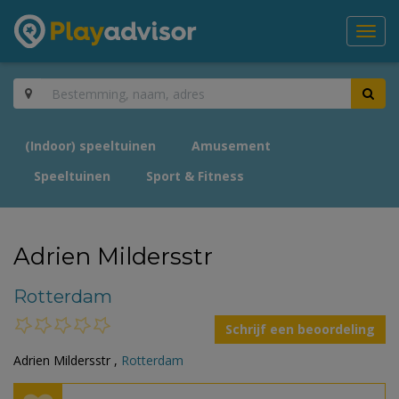
Toggl
navig
(Indoor) speeltuinen
Amusement
Speeltuinen
Sport & Fitness
Adrien Mildersstr
Rotterdam
Schrijf een beoordeling
Adrien Mildersstr ,
Rotterdam