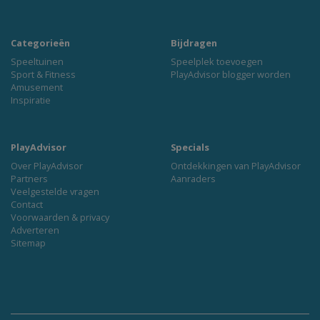
Categorieën
Bijdragen
Speeltuinen
Speelplek toevoegen
Sport & Fitness
PlayAdvisor blogger worden
Amusement
Inspiratie
PlayAdvisor
Specials
Over PlayAdvisor
Ontdekkingen van PlayAdvisor
Partners
Aanraders
Veelgestelde vragen
Contact
Voorwaarden & privacy
Adverteren
Sitemap