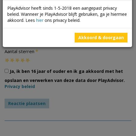
PlayAdvisor heeft sinds 1-5-2018 een aangepast privacy
beleid. Wanneer je PlayAdvisor blijft gebruiken, ga je hiermee
akkoord. Lees
hier
ons privacy beleid.
Foto's
Akkoord & doorgaan
*
Aantal sterren
Ja, ik ben 16 jaar of ouder en ik ga akkoord met het
opslaan en verwerken van deze data door PlayAdvisor.
Privacy beleid