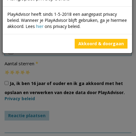
PlayAdvisor heeft sinds 1-5-2018 een aangepast privacy
beleid. Wanneer je PlayAdvisor blijft gebruiken, ga je hiermee
akkoord. Lees
hier
ons privacy beleid.
Foto's
Akkoord & doorgaan
*
Aantal sterren
Ja, ik ben 16 jaar of ouder en ik ga akkoord met het
opslaan en verwerken van deze data door PlayAdvisor.
Privacy beleid