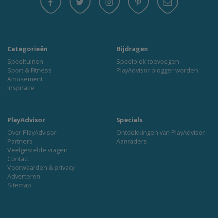
Categorieën
Bijdragen
Speeltuinen
Speelplek toevoegen
Sport & Fitness
PlayAdvisor blogger worden
Amusement
Inspiratie
PlayAdvisor
Specials
Over PlayAdvisor
Ontdekkingen van PlayAdvisor
Partners
Aanraders
Veelgestelde vragen
Contact
Voorwaarden & privacy
Adverteren
Sitemap