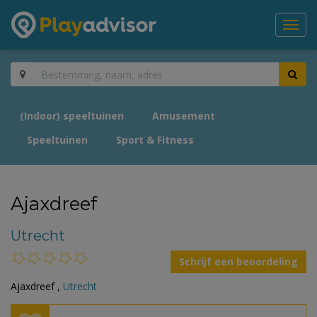
Toggl
navig
(Indoor) speeltuinen
Amusement
Speeltuinen
Sport & Fitness
Ajaxdreef
Utrecht
Schrijf een beoordeling
Ajaxdreef ,
Utrecht