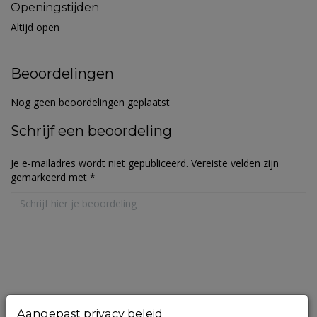
Openingstijden
Altijd open
Beoordelingen
Nog geen beoordelingen geplaatst
Schrijf een beoordeling
Je e-mailadres wordt niet gepubliceerd.
Vereiste velden zijn
gemarkeerd met
*
Aangepast privacy beleid