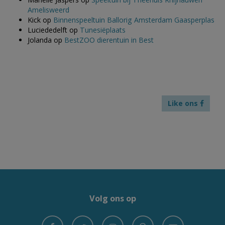
Amelisweerd
Kick
op
Binnenspeeltuin Ballorig Amsterdam Gaasperplas
Luciededelft
op
Tunesiëplaats
Jolanda
op
BestZOO dierentuin in Best
Like ons
Volg ons op