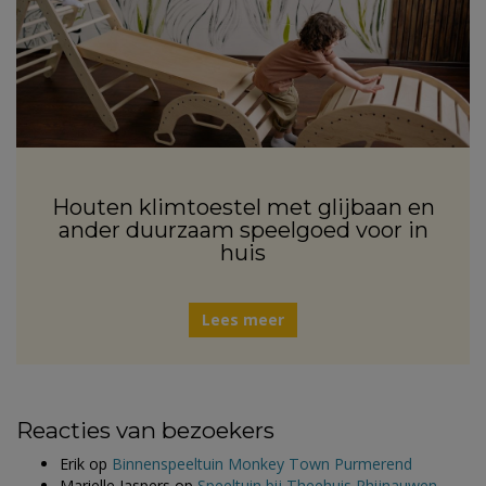
Houten klimtoestel met glijbaan en
ander duurzaam speelgoed voor in
huis
Lees meer
Reacties van bezoekers
Erik
op
Binnenspeeltuin Monkey Town Purmerend
Marielle Jaspers
op
Speeltuin bij Theehuis Rhijnauwen