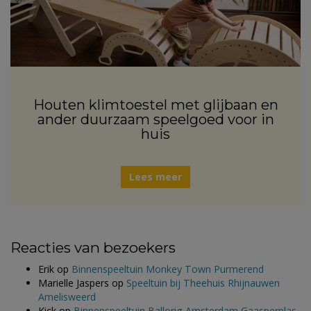
Houten klimtoestel met glijbaan en
ander duurzaam speelgoed voor in
huis
Lees meer
Reacties van bezoekers
Erik
op
Binnenspeeltuin Monkey Town Purmerend
Marielle Jaspers
op
Speeltuin bij Theehuis Rhijnauwen
Amelisweerd
Kick
op
Binnenspeeltuin Ballorig Amsterdam Gaasperplas