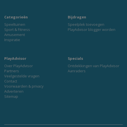
Categorieën
Bijdragen
Speeltuinen
Speelplek toevoegen
Sport & Fitness
PlayAdvisor blogger worden
Amusement
Inspiratie
PlayAdvisor
Specials
Over PlayAdvisor
Ontdekkingen van PlayAdvisor
Partners
Aanraders
Veelgestelde vragen
Contact
Voorwaarden & privacy
Adverteren
Sitemap