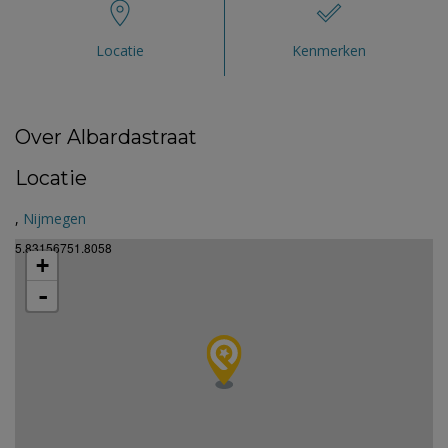
Locatie
Kenmerken
Over Albardastraat
Locatie
,
Nijmegen
5.83156751.8058
+
-