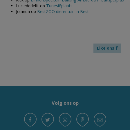
Luciededelft
op
Tunesiëplaats
Jolanda
op
BestZOO dierentuin in Best
Like ons
Volg ons op