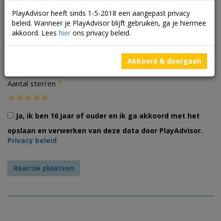
PlayAdvisor heeft sinds 1-5-2018 een aangepast privacy
beleid. Wanneer je PlayAdvisor blijft gebruiken, ga je hiermee
akkoord. Lees
hier
ons privacy beleid.
Foto's
Akkoord & doorgaan
*
Aantal sterren
Ja, ik ben 16 jaar of ouder en ik ga akkoord met het
opslaan en verwerken van deze data door PlayAdvisor.
Privacy beleid