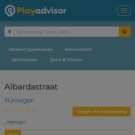
Toggl
navig
(Indoor) speeltuinen
Amusement
Speeltuinen
Sport & Fitness
Albardastraat
Nijmegen
Schrijf een beoordeling
,
Nijmegen