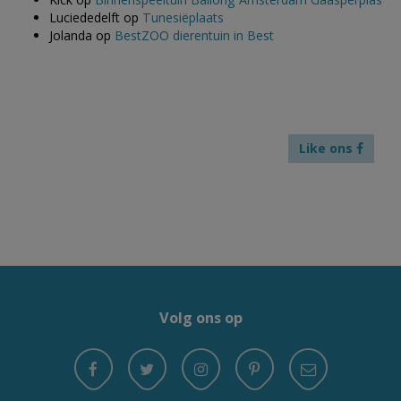
Luciededelft
op
Tunesiëplaats
Jolanda
op
BestZOO dierentuin in Best
Like ons
Volg ons op