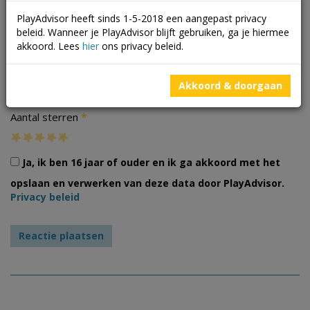
PlayAdvisor heeft sinds 1-5-2018 een aangepast privacy
beleid. Wanneer je PlayAdvisor blijft gebruiken, ga je hiermee
akkoord. Lees
hier
ons privacy beleid.
Foto's
Akkoord & doorgaan
*
Aantal sterren
Ja, ik ben 16 jaar of ouder en ik ga akkoord met het
opslaan en verwerken van deze data door PlayAdvisor.
Privacy beleid