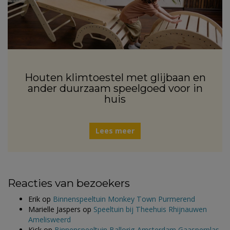
Houten klimtoestel met glijbaan en
ander duurzaam speelgoed voor in
huis
Lees meer
Reacties van bezoekers
Erik
op
Binnenspeeltuin Monkey Town Purmerend
Marielle Jaspers
op
Speeltuin bij Theehuis Rhijnauwen
Amelisweerd
Kick
op
Binnenspeeltuin Ballorig Amsterdam Gaasperplas