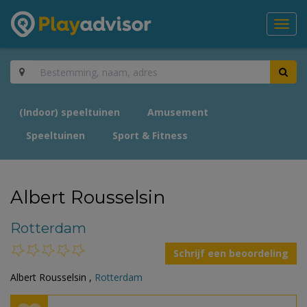
Toggl
navig
(Indoor) speeltuinen
Amusement
Speeltuinen
Sport & Fitness
Albert Rousselsin
Rotterdam
Schrijf een beoordeling
Albert Rousselsin ,
Rotterdam