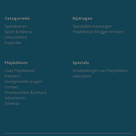
Categorieën
Bijdragen
Speeltuinen
Speelplek toevoegen
Sport & Fitness
PlayAdvisor blogger worden
Amusement
Inspiratie
PlayAdvisor
Specials
Over PlayAdvisor
Ontdekkingen van PlayAdvisor
Partners
Aanraders
Veelgestelde vragen
Contact
Voorwaarden & privacy
Adverteren
Sitemap