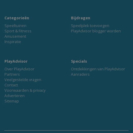
Categorieën
Bijdragen
Speeltuinen
Speelplek toevoegen
Sport & Fitness
PlayAdvisor blogger worden
Amusement
Inspiratie
PlayAdvisor
Specials
Over PlayAdvisor
Ontdekkingen van PlayAdvisor
Partners
Aanraders
Veelgestelde vragen
Contact
Voorwaarden & privacy
Adverteren
Sitemap