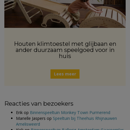
Houten klimtoestel met glijbaan en
ander duurzaam speelgoed voor in
huis
Lees meer
Reacties van bezoekers
Erik
op
Binnenspeeltuin Monkey Town Purmerend
Marielle Jaspers
op
Speeltuin bij Theehuis Rhijnauwen
Amelisweerd
Kick
op
Binnenspeeltuin Ballorig Amsterdam Gaasperplas