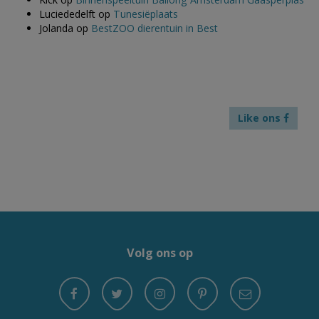
Luciededelft
op
Tunesiëplaats
Jolanda
op
BestZOO dierentuin in Best
Like ons
Volg ons op