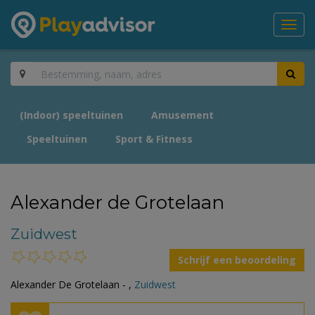
Toggl
navig
(Indoor) speeltuinen
Amusement
Speeltuinen
Sport & Fitness
Alexander de Grotelaan
Zuidwest
Schrijf een beoordeling
Alexander De Grotelaan - ,
Zuidwest