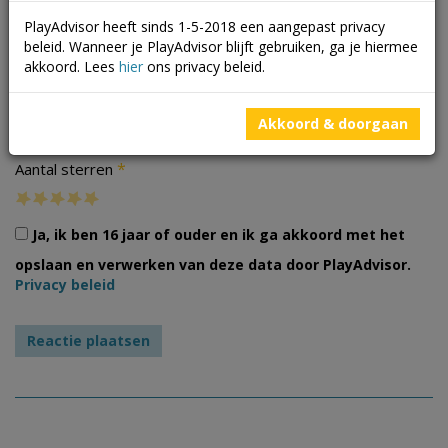
PlayAdvisor heeft sinds 1-5-2018 een aangepast privacy
beleid. Wanneer je PlayAdvisor blijft gebruiken, ga je hiermee
akkoord. Lees
hier
ons privacy beleid.
Foto's
Akkoord & doorgaan
*
Aantal sterren
Ja, ik ben 16 jaar of ouder en ik ga akkoord met het
opslaan en verwerken van deze data door PlayAdvisor.
Privacy beleid