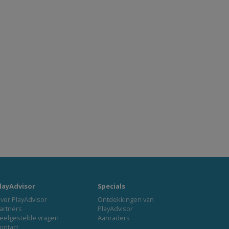
layAdvisor
Specials
ver PlayAdvisor
Ontdekkingen van
artners
PlayAdvisor
eelgestelde vragen
Aanraders
ontact