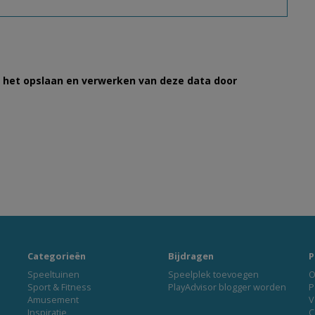
et het opslaan en verwerken van deze data door
Categorieën
Bijdragen
P
Speeltuinen
Speelplek toevoegen
O
Sport & Fitness
PlayAdvisor blogger worden
P
Amusement
V
Inspiratie
C