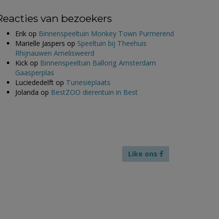
Reacties van bezoekers
Erik
op
Binnenspeeltuin Monkey Town Purmerend
Marielle Jaspers
op
Speeltuin bij Theehuis
Rhijnauwen Amelisweerd
Kick
op
Binnenspeeltuin Ballorig Amsterdam
Gaasperplas
Luciededelft
op
Tunesiëplaats
Jolanda
op
BestZOO dierentuin in Best
Like ons