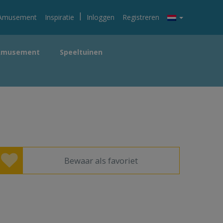
|
Amusement
Inspiratie
Inloggen
Registreren
Amusement
Speeltuinen
Bewaar als favoriet