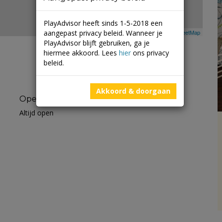
PlayAdvisor heeft sinds 1-5-2018 een
aangepast privacy beleid. Wanneer je
Leaflet
| ©
Mapbox
©
OpenStreetMap
PlayAdvisor blijft gebruiken, ga je
hiermee akkoord. Lees
hier
ons privacy
beleid.
Akkoord & doorgaan
Openingstijden
Altijd open