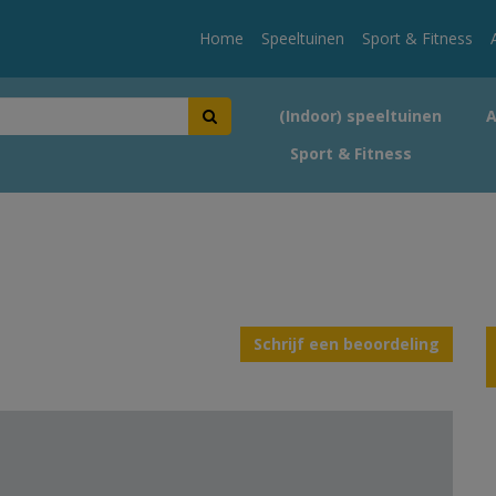
Home
Speeltuinen
Sport & Fitness
(Indoor) speeltuinen
Sport & Fitness
Schrijf een beoordeling