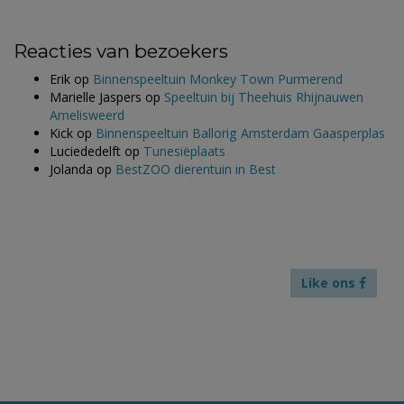
Reacties van bezoekers
Erik
op
Binnenspeeltuin Monkey Town Purmerend
Marielle Jaspers
op
Speeltuin bij Theehuis Rhijnauwen
Amelisweerd
Kick
op
Binnenspeeltuin Ballorig Amsterdam Gaasperplas
Luciededelft
op
Tunesiëplaats
Jolanda
op
BestZOO dierentuin in Best
Like ons