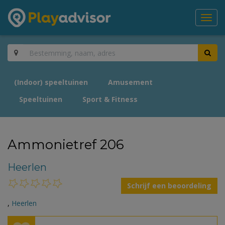
Toggl
navig
(Indoor) speeltuinen
Amusement
Speeltuinen
Sport & Fitness
Ammonietref 206
Heerlen
Schrijf een beoordeling
,
Heerlen