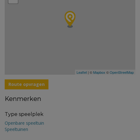
Leaflet
| ©
Mapbox
©
OpenStreetMap
Route opvragen
Kenmerken
Type speelplek
Openbare speeltuin
Speeltuinen