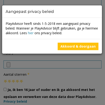
Aangepast privacy beleid
PlayAdvisor heeft sinds 1-5-2018 een aangepast privacy
beleid. Wanneer je PlayAdvisor blijft gebruiken, ga je hiermee
akkoord. Lees
hier
ons privacy beleid.
Akkoord & doorgaan
Foto's
*
Aantal sterren
Ja, ik ben 16 jaar of ouder en ik ga akkoord met het
opslaan en verwerken van deze data door PlayAdvisor.
Privacy beleid