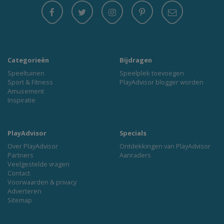
Categorieën
Bijdragen
Speeltuinen
Speelplek toevoegen
Sport & Fitness
PlayAdvisor blogger worden
Amusement
Inspiratie
PlayAdvisor
Specials
Over PlayAdvisor
Ontdekkingen van PlayAdvisor
Partners
Aanraders
Veelgestelde vragen
Contact
Voorwaarden & privacy
Adverteren
Sitemap