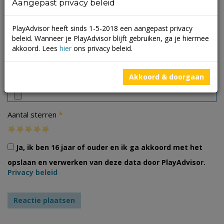
Aangepast privacy beleid
PlayAdvisor heeft sinds 1-5-2018 een aangepast privacy
beleid. Wanneer je PlayAdvisor blijft gebruiken, ga je hiermee
akkoord. Lees
hier
ons privacy beleid.
Foto's
Akkoord & doorgaan
*
Aantal sterren
Ja, ik ben 16 jaar of ouder en ik ga akkoord met het
opslaan en verwerken van deze data door PlayAdvisor.
Privacy beleid