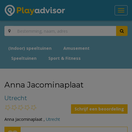
Toggl
navig
(Indoor) speeltuinen
Amusement
Speeltuinen
Sport & Fitness
Anna Jacominaplaat
Utrecht
Schrijf een beoordeling
Anna Jacominaplaat ,
Utrecht