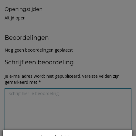
Openingstijden
Altijd open
Beoordelingen
Nog geen beoordelingen geplaatst
Schrijf een beoordeling
Je e-mailadres wordt niet gepubliceerd.
Vereiste velden zijn
gemarkeerd met
*