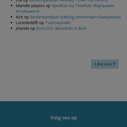
Marielle Jaspers
op
Speeltuin bij Theehuis Rhijnauwen
Amelisweerd
Kick
op
Binnenspeeltuin Ballorig Amsterdam Gaasperplas
Luciededelft
op
Tunesiëplaats
Jolanda
op
BestZOO dierentuin in Best
Like ons
Volg ons op