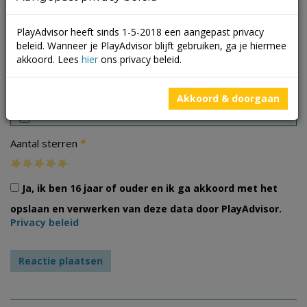
PlayAdvisor heeft sinds 1-5-2018 een aangepast privacy
beleid. Wanneer je PlayAdvisor blijft gebruiken, ga je hiermee
akkoord. Lees
hier
ons privacy beleid.
Foto's
Akkoord & doorgaan
*
Aantal sterren
Ja, ik ben 16 jaar of ouder en ik ga akkoord met het
opslaan en verwerken van deze data door PlayAdvisor.
Privacy beleid