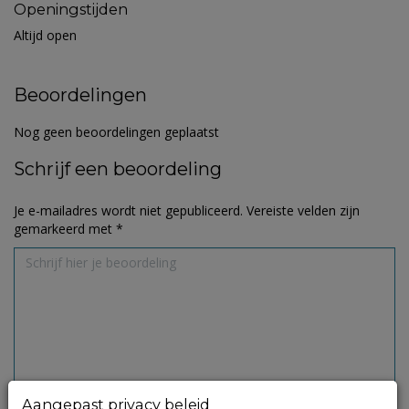
Openingstijden
Altijd open
Beoordelingen
Nog geen beoordelingen geplaatst
Schrijf een beoordeling
Je e-mailadres wordt niet gepubliceerd.
Vereiste velden zijn
gemarkeerd met
*
Aangepast privacy beleid