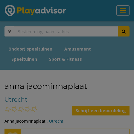
Toggl
navig
(Indoor) speeltuinen
Amusement
Speeltuinen
Sport & Fitness
anna jacominnaplaat
Utrecht
Schrijf een beoordeling
Anna Jacominnaplaat ,
Utrecht