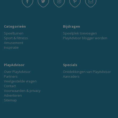
Categorieën
Bijdragen
Speeltuinen
Speelplek toevoegen
Sport & Fitness
PlayAdvisor blogger worden
Amusement
Inspiratie
PlayAdvisor
Specials
Over PlayAdvisor
Ontdekkingen van PlayAdvisor
Partners
Aanraders
Veelgestelde vragen
Contact
Voorwaarden & privacy
Adverteren
Sitemap