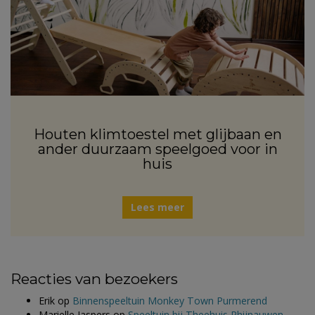
Houten klimtoestel met glijbaan en
ander duurzaam speelgoed voor in
huis
Lees meer
Reacties van bezoekers
Erik
op
Binnenspeeltuin Monkey Town Purmerend
Marielle Jaspers
op
Speeltuin bij Theehuis Rhijnauwen