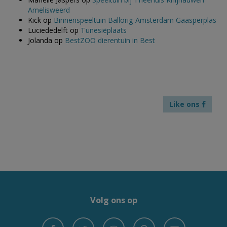
Amelisweerd
Kick
op
Binnenspeeltuin Ballorig Amsterdam Gaasperplas
Luciededelft
op
Tunesiëplaats
Jolanda
op
BestZOO dierentuin in Best
Like ons
Volg ons op