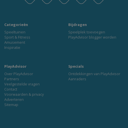
Categorieën
Bijdragen
Speeltuinen
Speelplek toevoegen
Sport & Fitness
PlayAdvisor blogger worden
Amusement
Inspiratie
PlayAdvisor
Specials
Over PlayAdvisor
Ontdekkingen van PlayAdvisor
Partners
Aanraders
Veelgestelde vragen
Contact
Voorwaarden & privacy
Adverteren
Sitemap