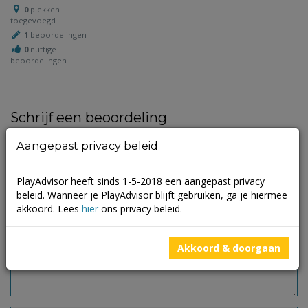
0
plekken
toegevoegd
1
beoordelingen
0
nuttige
beoordelingen
Schrijf een beoordeling
Aangepast privacy beleid
Je e-mailadres wordt niet gepubliceerd.
Vereiste velden zijn
gemarkeerd met
*
PlayAdvisor heeft sinds 1-5-2018 een aangepast privacy
beleid. Wanneer je PlayAdvisor blijft gebruiken, ga je hiermee
akkoord. Lees
hier
ons privacy beleid.
Akkoord & doorgaan