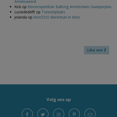
Amelisweerd
Kick
op
Binnenspeeltuin Ballorig Amsterdam Gaasperplas
Luciededelft
op
Tunesiëplaats
Jolanda
op
BestZOO dierentuin in Best
Like ons
Volg ons op