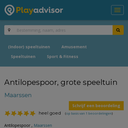
Toggl
navig
(Indoor) speeltuinen
Amusement
Speeltuinen
Sport & Fitness
Antilopespoor, grote speeltuin
Maarssen
Schrijf een beoordeling
heel goed
(
op basis van 1 beoordelingen
)
Antilopespoor ,
Maarssen