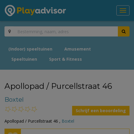
Toggl
navig
(Indoor) speeltuinen
Amusement
Speeltuinen
Sport & Fitness
Apollopad / Purcellstraat 46
Boxtel
Schrijf een beoordeling
Apollopad / Purcellstraat 46 ,
Boxtel