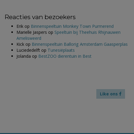
Reacties van bezoekers
Erik
op
Binnenspeeltuin Monkey Town Purmerend
Marielle Jaspers
op
Speeltuin bij Theehuis Rhijnauwen
Amelisweerd
Kick
op
Binnenspeeltuin Ballorig Amsterdam Gaasperplas
Luciededelft
op
Tunesiëplaats
Jolanda
op
BestZOO dierentuin in Best
Like ons