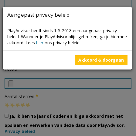
Aangepast privacy beleid
PlayAdvisor heeft sinds 1-5-2018 een aangepast privacy
beleid. Wanneer je PlayAdvisor blijft gebruiken, ga je hiermee
akkoord. Lees
hier
ons privacy beleid.
Akkoord & doorgaan
Foto's
*
Aantal sterren
Ja, ik ben 16 jaar of ouder en ik ga akkoord met het
opslaan en verwerken van deze data door PlayAdvisor.
Privacy beleid