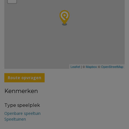
Leaflet
| ©
Mapbox
©
OpenStreetMap
Route opvragen
Kenmerken
Type speelplek
Openbare speeltuin
Speeltuinen