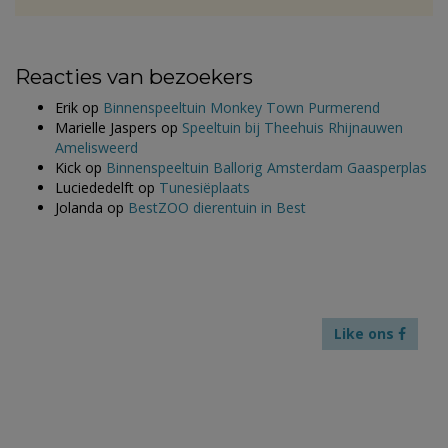
Reacties van bezoekers
Erik
op
Binnenspeeltuin Monkey Town Purmerend
Marielle Jaspers
op
Speeltuin bij Theehuis Rhijnauwen
Amelisweerd
Kick
op
Binnenspeeltuin Ballorig Amsterdam Gaasperplas
Luciededelft
op
Tunesiëplaats
Jolanda
op
BestZOO dierentuin in Best
Like ons