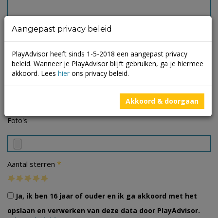
Aangepast privacy beleid
PlayAdvisor heeft sinds 1-5-2018 een aangepast privacy
beleid. Wanneer je PlayAdvisor blijft gebruiken, ga je hiermee
akkoord. Lees
hier
ons privacy beleid.
Akkoord & doorgaan
Foto's
*
Aantal sterren
Ja, ik ben 16 jaar of ouder en ik ga akkoord met het
opslaan en verwerken van deze data door PlayAdvisor.