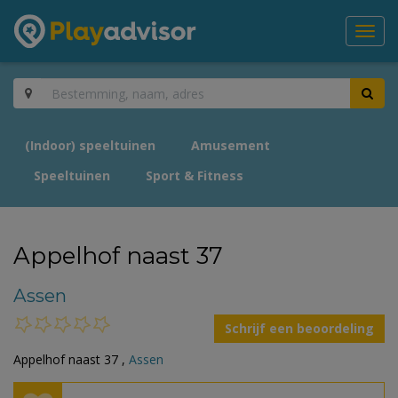
Toggl
navig
(Indoor) speeltuinen
Amusement
Speeltuinen
Sport & Fitness
Appelhof naast 37
Assen
Schrijf een beoordeling
Appelhof naast 37 ,
Assen