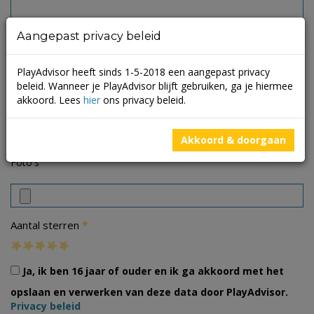
Aangepast privacy beleid
PlayAdvisor heeft sinds 1-5-2018 een aangepast privacy
beleid. Wanneer je PlayAdvisor blijft gebruiken, ga je hiermee
akkoord. Lees
hier
ons privacy beleid.
Akkoord & doorgaan
Foto's
*
Aantal sterren
Ja, ik ben 16 jaar of ouder en ik ga akkoord met het
opslaan en verwerken van deze data door PlayAdvisor.
Privacy beleid