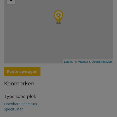
-
Leaflet
| ©
Mapbox
©
OpenStreetMap
Route opvragen
Kenmerken
Type speelplek
Openbare speeltuin
Speeltuinen