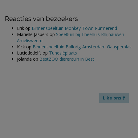
Reacties van bezoekers
Erik
op
Binnenspeeltuin Monkey Town Purmerend
Marielle Jaspers
op
Speeltuin bij Theehuis Rhijnauwen
Amelisweerd
Kick
op
Binnenspeeltuin Ballorig Amsterdam Gaasperplas
Luciededelft
op
Tunesiëplaats
Jolanda
op
BestZOO dierentuin in Best
Like ons