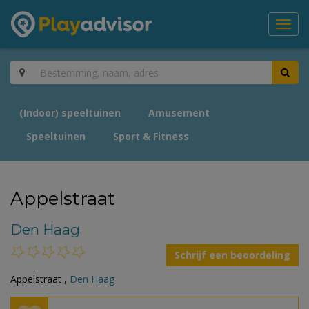
Toggl
navig
(Indoor) speeltuinen
Amusement
Speeltuinen
Sport & Fitness
Appelstraat
Den Haag
Schrijf een beoordeling
Appelstraat ,
Den Haag