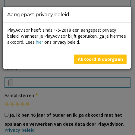
Aangepast privacy beleid
PlayAdvisor heeft sinds 1-5-2018 een aangepast privacy
beleid. Wanneer je PlayAdvisor blijft gebruiken, ga je hiermee
akkoord. Lees
hier
ons privacy beleid.
Akkoord & doorgaan
Foto's
*
Aantal sterren
Ja, ik ben 16 jaar of ouder en ik ga akkoord met het
opslaan en verwerken van deze data door PlayAdvisor.
Privacy beleid