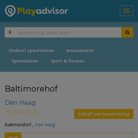
Toggl
navig
(Indoor) speeltuinen
Amusement
Speeltuinen
Sport & Fitness
Baltimorehof
Den Haag
Schrijf een beoordeling
Baltimorehof ,
Den Haag