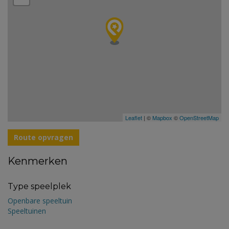
Leaflet
| ©
Mapbox
©
OpenStreetMap
Route opvragen
Kenmerken
Type speelplek
Openbare speeltuin
Speeltuinen