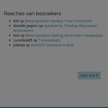
Reacties van bezoekers
Erik
op
Binnenspeeltuin Monkey Town Purmerend
Marielle Jaspers
op
Speeltuin bij Theehuis Rhijnauwen
Amelisweerd
Kick
op
Binnenspeeltuin Ballorig Amsterdam Gaasperplas
Luciededelft
op
Tunesiëplaats
Jolanda
op
BestZOO dierentuin in Best
Like ons