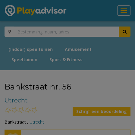
Toggl
navig
(Indoor) speeltuinen
Amusement
Speeltuinen
Sport & Fitness
Bankstraat nr. 56
Utrecht
Schrijf een beoordeling
Bankstraat ,
Utrecht