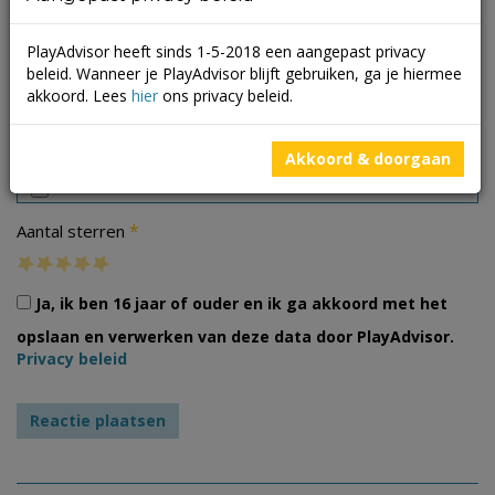
PlayAdvisor heeft sinds 1-5-2018 een aangepast privacy
beleid. Wanneer je PlayAdvisor blijft gebruiken, ga je hiermee
akkoord. Lees
hier
ons privacy beleid.
Foto's
Akkoord & doorgaan
*
Aantal sterren
Ja, ik ben 16 jaar of ouder en ik ga akkoord met het
opslaan en verwerken van deze data door PlayAdvisor.
Privacy beleid