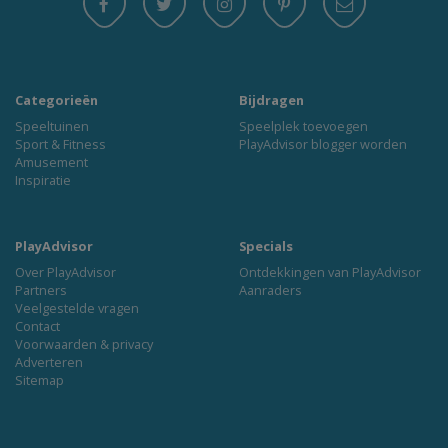
Categorieën
Bijdragen
Speeltuinen
Speelplek toevoegen
Sport & Fitness
PlayAdvisor blogger worden
Amusement
Inspiratie
PlayAdvisor
Specials
Over PlayAdvisor
Ontdekkingen van PlayAdvisor
Partners
Aanraders
Veelgestelde vragen
Contact
Voorwaarden & privacy
Adverteren
Sitemap