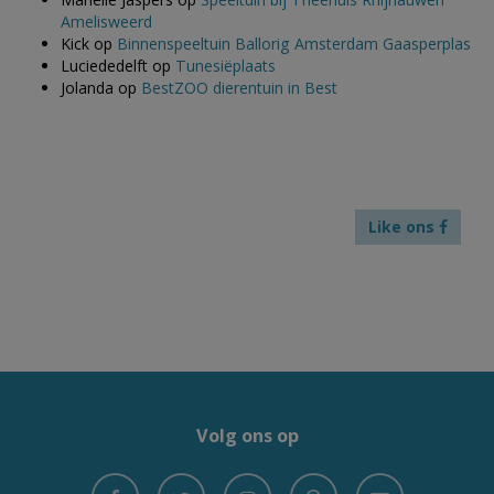
Amelisweerd
Kick
op
Binnenspeeltuin Ballorig Amsterdam Gaasperplas
Luciededelft
op
Tunesiëplaats
Jolanda
op
BestZOO dierentuin in Best
Like ons
Volg ons op