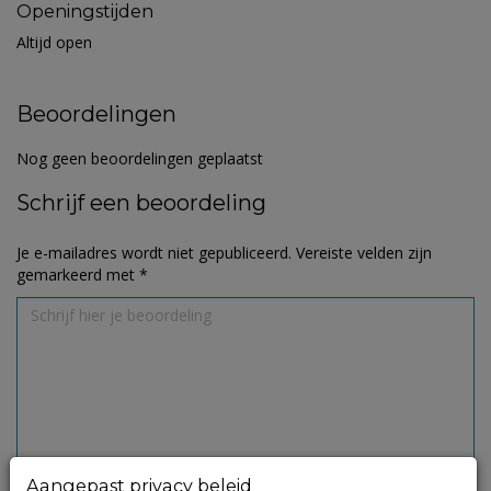
Openingstijden
Altijd open
Beoordelingen
Nog geen beoordelingen geplaatst
Schrijf een beoordeling
Je e-mailadres wordt niet gepubliceerd.
Vereiste velden zijn
gemarkeerd met
*
Aangepast privacy beleid