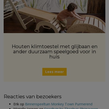
Houten klimtoestel met glijbaan en
ander duurzaam speelgoed voor in
huis
Lees meer
Reacties van bezoekers
Erik
op
Binnenspeeltuin Monkey Town Purmerend
Marielle Jaspers
op
Speeltuin bij Theehuis Rhijnauwen