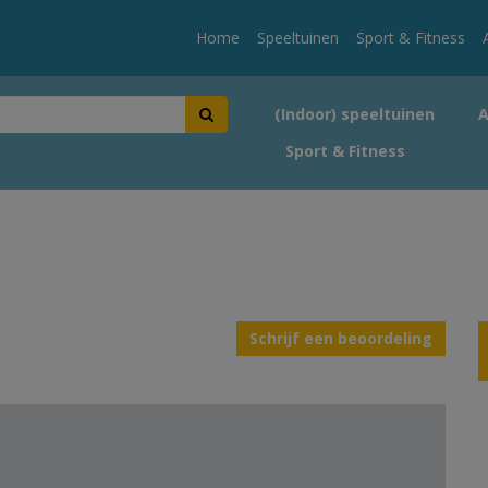
Home
Speeltuinen
Sport & Fitness
(Indoor) speeltuinen
Sport & Fitness
Schrijf een beoordeling