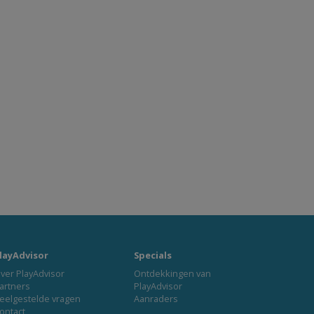
layAdvisor
Specials
ver PlayAdvisor
Ontdekkingen van
artners
PlayAdvisor
eelgestelde vragen
Aanraders
ontact