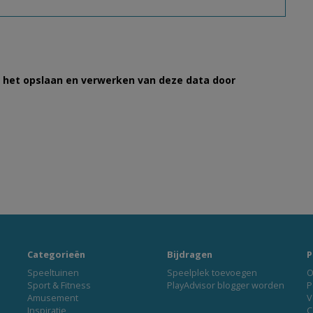
et het opslaan en verwerken van deze data door
Categorieën
Bijdragen
P
Speeltuinen
Speelplek toevoegen
O
Sport & Fitness
PlayAdvisor blogger worden
P
Amusement
V
Inspiratie
C