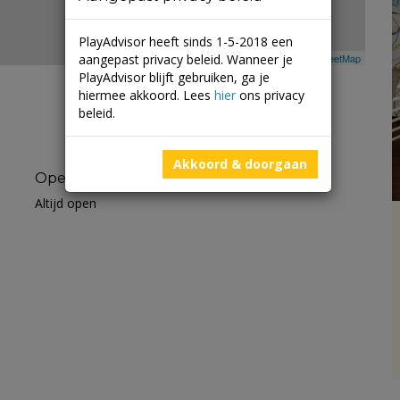
PlayAdvisor heeft sinds 1-5-2018 een
aangepast privacy beleid. Wanneer je
Leaflet
| ©
Mapbox
©
OpenStreetMap
PlayAdvisor blijft gebruiken, ga je
hiermee akkoord. Lees
hier
ons privacy
beleid.
Akkoord & doorgaan
Openingstijden
Altijd open