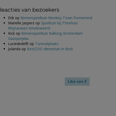
Reacties van bezoekers
Erik
op
Binnenspeeltuin Monkey Town Purmerend
Marielle Jaspers
op
Speeltuin bij Theehuis
Rhijnauwen Amelisweerd
Kick
op
Binnenspeeltuin Ballorig Amsterdam
Gaasperplas
Luciededelft
op
Tunesiëplaats
Jolanda
op
BestZOO dierentuin in Best
Like ons