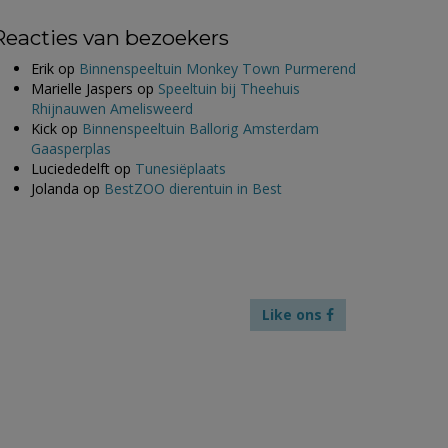
Reacties van bezoekers
Erik
op
Binnenspeeltuin Monkey Town Purmerend
Marielle Jaspers
op
Speeltuin bij Theehuis
Rhijnauwen Amelisweerd
Kick
op
Binnenspeeltuin Ballorig Amsterdam
Gaasperplas
Luciededelft
op
Tunesiëplaats
Jolanda
op
BestZOO dierentuin in Best
Like ons