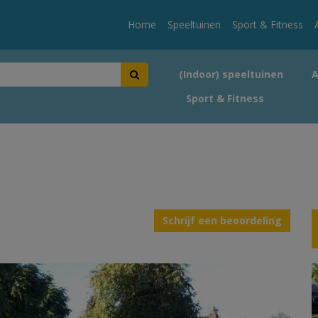
Home
Speeltuinen
Sport & Fitness
(Indoor) speeltuinen
Sport & Fitness
Schrijf een beoordeling