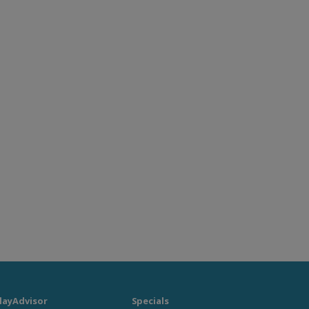
layAdvisor
Specials