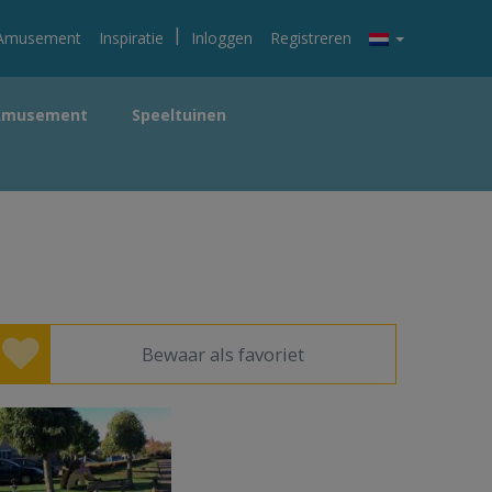
|
Amusement
Inspiratie
Inloggen
Registreren
Amusement
Speeltuinen
Bewaar als favoriet