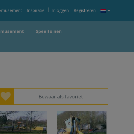
|
Amusement
Inspiratie
Inloggen
Registreren
Amusement
Speeltuinen
Bewaar als favoriet