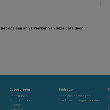
et het opslaan en verwerken van deze data door
Categorieën
Bijdragen
P
Speeltuinen
Speelplek toevoegen
O
Sport & Fitness
PlayAdvisor blogger worden
P
Amusement
V
Inspiratie
C