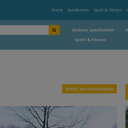
Home
Speeltuinen
Sport & Fitness
(Indoor) speeltuinen
Sport & Fitness
Schrijf een beoordeling