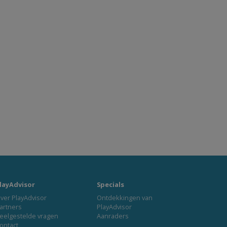
layAdvisor
Specials
ver PlayAdvisor
Ontdekkingen van
artners
PlayAdvisor
eelgestelde vragen
Aanraders
ontact