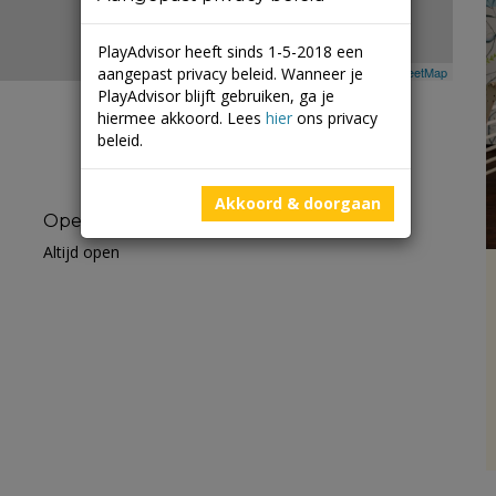
PlayAdvisor heeft sinds 1-5-2018 een
aangepast privacy beleid. Wanneer je
Leaflet
| ©
Mapbox
©
OpenStreetMap
PlayAdvisor blijft gebruiken, ga je
hiermee akkoord. Lees
hier
ons privacy
beleid.
Akkoord & doorgaan
Openingstijden
Altijd open