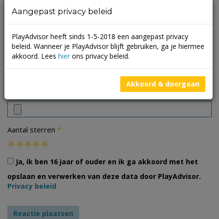
Aangepast privacy beleid
PlayAdvisor heeft sinds 1-5-2018 een aangepast privacy
beleid. Wanneer je PlayAdvisor blijft gebruiken, ga je hiermee
akkoord. Lees
hier
ons privacy beleid.
Akkoord & doorgaan
Foto's
*
Aantal sterren
Ja, ik ben 16 jaar of ouder en ik ga akkoord met het
opslaan en verwerken van deze data door PlayAdvisor.
Privacy beleid