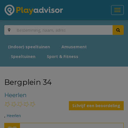
Toggl
navig
(Indoor) speeltuinen
Amusement
Speeltuinen
Sport & Fitness
Bergplein 34
Heerlen
Schrijf een beoordeling
,
Heerlen