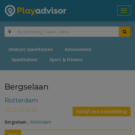
Toggl
navig
(Indoor) speeltuinen
Amusement
Speeltuinen
Sport & Fitness
Bergselaan
Rotterdam
Schrijf een beoordeling
Bergselaan ,
Rotterdam