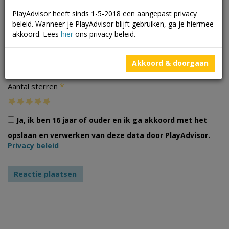
PlayAdvisor heeft sinds 1-5-2018 een aangepast privacy
beleid. Wanneer je PlayAdvisor blijft gebruiken, ga je hiermee
akkoord. Lees
hier
ons privacy beleid.
Foto's
Akkoord & doorgaan
*
Aantal sterren
Ja, ik ben 16 jaar of ouder en ik ga akkoord met het
opslaan en verwerken van deze data door PlayAdvisor.
Privacy beleid