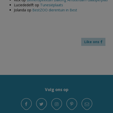
Luciededelft
op
Tunesiëplaats
Jolanda
op
BestZOO dierentuin in Best
Like ons
Volg ons op