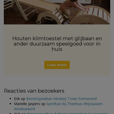
Houten klimtoestel met glijbaan en
ander duurzaam speelgoed voor in
huis
Lees meer
Reacties van bezoekers
Erik
op
Binnenspeeltuin Monkey Town Purmerend
Marielle Jaspers
op
Speeltuin bij Theehuis Rhijnauwen
Amelisweerd
Kick
op
Binnenspeeltuin Ballorig Amsterdam Gaasperplas