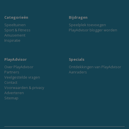
Categorieën
Bijdragen
Speeltuinen
Speelplek toevoegen
Sport & Fitness
PlayAdvisor blogger worden
Amusement
Inspiratie
PlayAdvisor
Specials
Over PlayAdvisor
Ontdekkingen van PlayAdvisor
Partners
Aanraders
Veelgestelde vragen
Contact
Voorwaarden & privacy
Adverteren
Sitemap