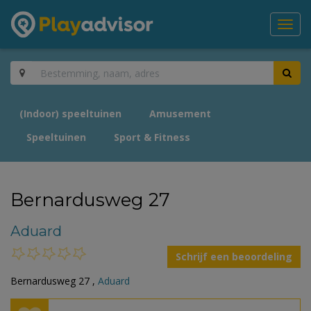
Toggl
navig
(Indoor) speeltuinen
Amusement
Speeltuinen
Sport & Fitness
Bernardusweg 27
Aduard
Schrijf een beoordeling
Bernardusweg 27 ,
Aduard