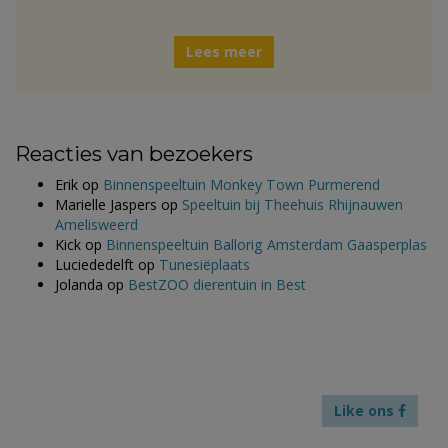
Lees meer
Reacties van bezoekers
Erik
op
Binnenspeeltuin Monkey Town Purmerend
Marielle Jaspers
op
Speeltuin bij Theehuis Rhijnauwen
Amelisweerd
Kick
op
Binnenspeeltuin Ballorig Amsterdam Gaasperplas
Luciededelft
op
Tunesiëplaats
Jolanda
op
BestZOO dierentuin in Best
Like ons