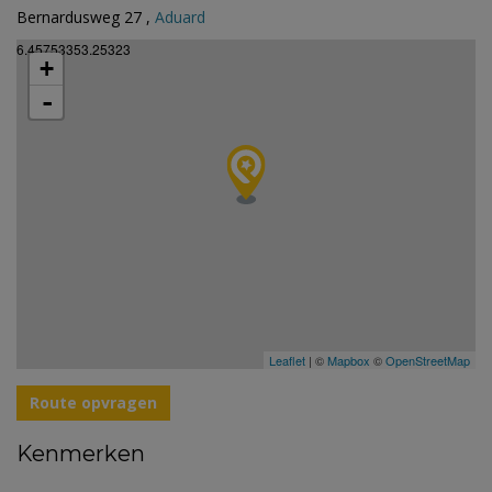
Bernardusweg 27 ,
Aduard
6.45753353.25323
+
-
Leaflet
| ©
Mapbox
©
OpenStreetMap
Route opvragen
Kenmerken