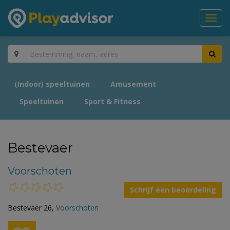
Toggl
navig
(Indoor) speeltuinen
Amusement
Speeltuinen
Sport & Fitness
Bestevaer
Voorschoten
Schrijf een beoordeling
Bestevaer 26,
Voorschoten