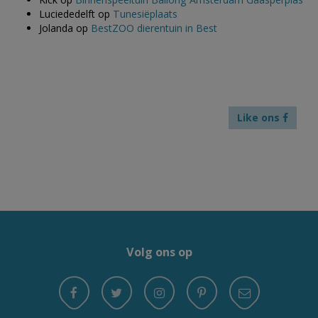
Luciededelft
op
Tunesiëplaats
Jolanda
op
BestZOO dierentuin in Best
Like ons
Volg ons op