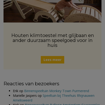
Houten klimtoestel met glijbaan en
ander duurzaam speelgoed voor in
huis
Lees meer
Reacties van bezoekers
Erik
op
Binnenspeeltuin Monkey Town Purmerend
Marielle Jaspers
op
Speeltuin bij Theehuis Rhijnauwen
Amelisweerd
Kick
op
Binnenspeeltuin Ballorig Amsterdam Gaasperplas