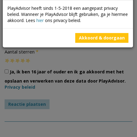
PlayAdvisor heeft sinds 1-5-2018 een aangepast privacy
beleid. Wanneer je PlayAdvisor blijft gebruiken, ga je hiermee
akkoord. Lees
hier
ons privacy beleid.
Foto's
Akkoord & doorgaan
*
Aantal sterren
Ja, ik ben 16 jaar of ouder en ik ga akkoord met het
opslaan en verwerken van deze data door PlayAdvisor.
Privacy beleid