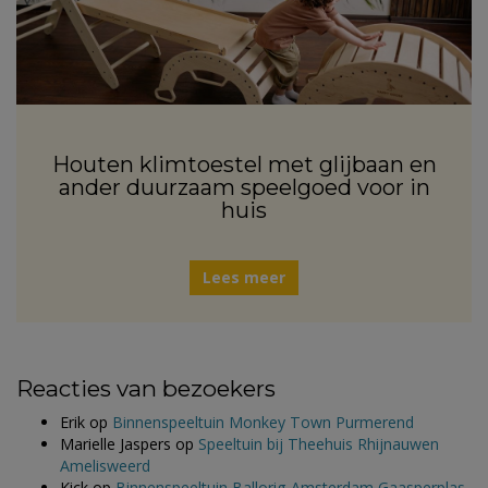
Houten klimtoestel met glijbaan en
ander duurzaam speelgoed voor in
huis
Lees meer
Reacties van bezoekers
Erik
op
Binnenspeeltuin Monkey Town Purmerend
Marielle Jaspers
op
Speeltuin bij Theehuis Rhijnauwen
Amelisweerd
Kick
op
Binnenspeeltuin Ballorig Amsterdam Gaasperplas