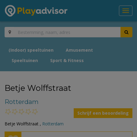
Toggl
navig
(Indoor) speeltuinen
Amusement
Speeltuinen
Sport & Fitness
Betje Wolffstraat
Rotterdam
Schrijf een beoordeling
Betje Wolffstraat ,
Rotterdam