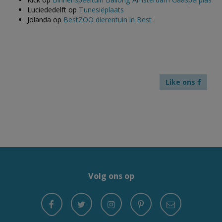
Luciededelft
op
Tunesiëplaats
Jolanda
op
BestZOO dierentuin in Best
Like ons
Volg ons op