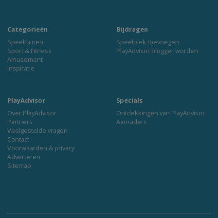
Categorieën
Bijdragen
Speeltuinen
Speelplek toevoegen
Sport & Fitness
PlayAdvisor blogger worden
Amusement
Inspiratie
PlayAdvisor
Specials
Over PlayAdvisor
Ontdekkingen van PlayAdvisor
Partners
Aanraders
Veelgestelde vragen
Contact
Voorwaarden & privacy
Adverteren
Sitemap