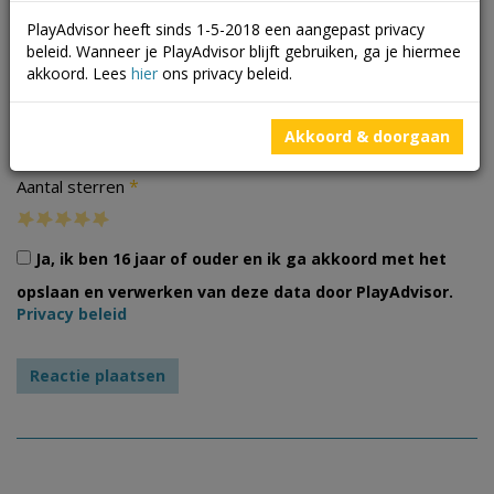
PlayAdvisor heeft sinds 1-5-2018 een aangepast privacy
beleid. Wanneer je PlayAdvisor blijft gebruiken, ga je hiermee
akkoord. Lees
hier
ons privacy beleid.
Foto's
Akkoord & doorgaan
*
Aantal sterren
Ja, ik ben 16 jaar of ouder en ik ga akkoord met het
opslaan en verwerken van deze data door PlayAdvisor.
Privacy beleid