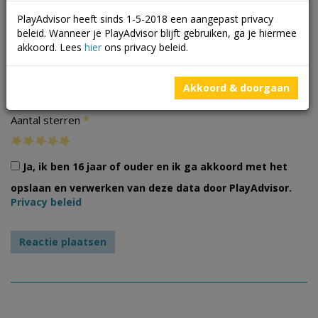
PlayAdvisor heeft sinds 1-5-2018 een aangepast privacy
beleid. Wanneer je PlayAdvisor blijft gebruiken, ga je hiermee
akkoord. Lees
hier
ons privacy beleid.
Foto's
Akkoord & doorgaan
*
Aantal sterren
Ja, ik ben 16 jaar of ouder en ik ga akkoord met het
opslaan en verwerken van deze data door PlayAdvisor.
Privacy beleid