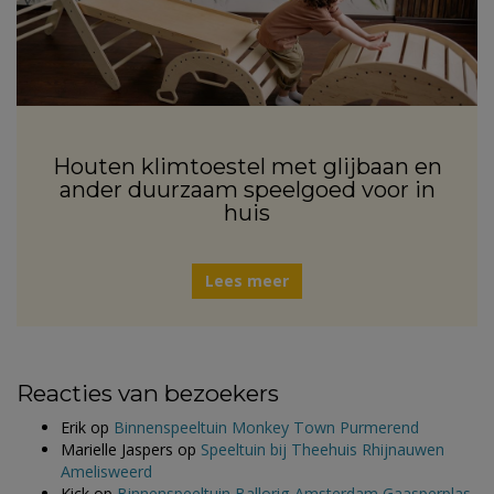
Houten klimtoestel met glijbaan en
ander duurzaam speelgoed voor in
huis
Lees meer
Reacties van bezoekers
Erik
op
Binnenspeeltuin Monkey Town Purmerend
Marielle Jaspers
op
Speeltuin bij Theehuis Rhijnauwen
Amelisweerd
Kick
op
Binnenspeeltuin Ballorig Amsterdam Gaasperplas