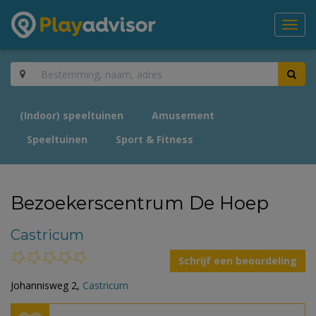
Toggl
navig
(Indoor) speeltuinen
Amusement
Speeltuinen
Sport & Fitness
Bezoekerscentrum De Hoep
Castricum
Schrijf een beoordeling
Johannisweg 2,
Castricum