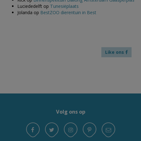
Luciededelft
op
Tunesiëplaats
Jolanda
op
BestZOO dierentuin in Best
Like ons
Volg ons op