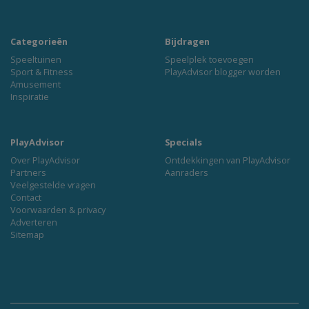
Categorieën
Bijdragen
Speeltuinen
Speelplek toevoegen
Sport & Fitness
PlayAdvisor blogger worden
Amusement
Inspiratie
PlayAdvisor
Specials
Over PlayAdvisor
Ontdekkingen van PlayAdvisor
Partners
Aanraders
Veelgestelde vragen
Contact
Voorwaarden & privacy
Adverteren
Sitemap