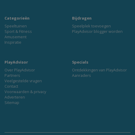
Categorieën
Bijdragen
Speeltuinen
Speelplek toevoegen
Sport & Fitness
PlayAdvisor blogger worden
Amusement
Inspiratie
PlayAdvisor
Specials
Over PlayAdvisor
Ontdekkingen van PlayAdvisor
Partners
Aanraders
Veelgestelde vragen
Contact
Voorwaarden & privacy
Adverteren
Sitemap