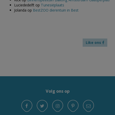
Luciededelft
op
Tunesiëplaats
Jolanda
op
BestZOO dierentuin in Best
Like ons
Volg ons op