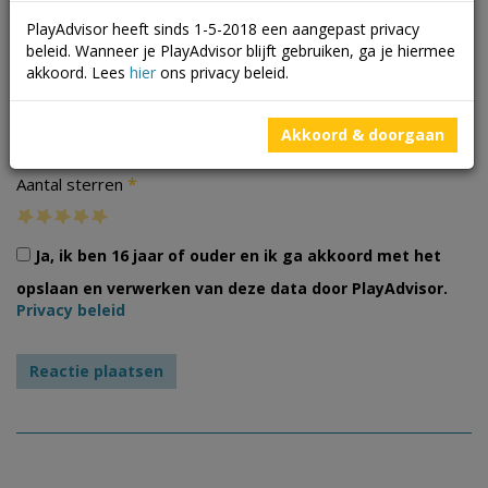
PlayAdvisor heeft sinds 1-5-2018 een aangepast privacy
beleid. Wanneer je PlayAdvisor blijft gebruiken, ga je hiermee
akkoord. Lees
hier
ons privacy beleid.
Foto's
Akkoord & doorgaan
*
Aantal sterren
Ja, ik ben 16 jaar of ouder en ik ga akkoord met het
opslaan en verwerken van deze data door PlayAdvisor.
Privacy beleid