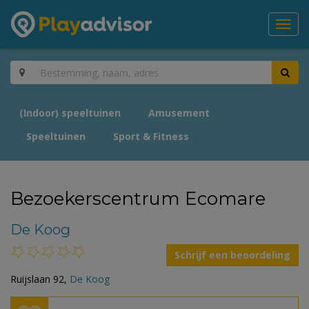
Toggl
navig
(Indoor) speeltuinen
Amusement
Speeltuinen
Sport & Fitness
Bezoekerscentrum Ecomare
De Koog
Schrijf een beoordeling
Ruijslaan 92,
De Koog