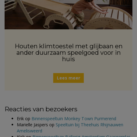
Houten klimtoestel met glijbaan en
ander duurzaam speelgoed voor in
huis
Lees meer
Reacties van bezoekers
Erik
op
Binnenspeeltuin Monkey Town Purmerend
Marielle Jaspers
op
Speeltuin bij Theehuis Rhijnauwen
Amelisweerd
Kick
op
Binnenspeeltuin Ballorig Amsterdam Gaasperplas