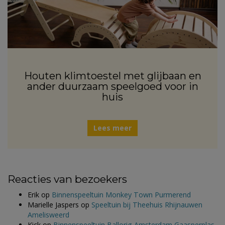
Houten klimtoestel met glijbaan en
ander duurzaam speelgoed voor in
huis
Lees meer
Reacties van bezoekers
Erik
op
Binnenspeeltuin Monkey Town Purmerend
Marielle Jaspers
op
Speeltuin bij Theehuis Rhijnauwen
Amelisweerd
Kick
op
Binnenspeeltuin Ballorig Amsterdam Gaasperplas