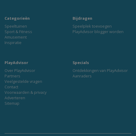
Categorieën
Bijdragen
Speeltuinen
Speelplek toevoegen
Sport & Fitness
PlayAdvisor blogger worden
Amusement
Inspiratie
PlayAdvisor
Specials
Over PlayAdvisor
Ontdekkingen van PlayAdvisor
Partners
Aanraders
Veelgestelde vragen
Contact
Voorwaarden & privacy
Adverteren
Sitemap