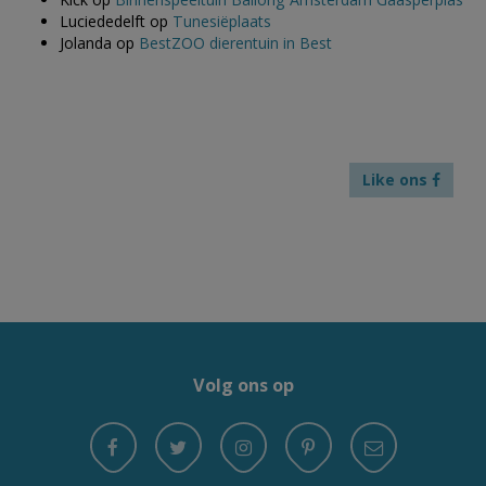
Luciededelft
op
Tunesiëplaats
Jolanda
op
BestZOO dierentuin in Best
Like ons
Volg ons op