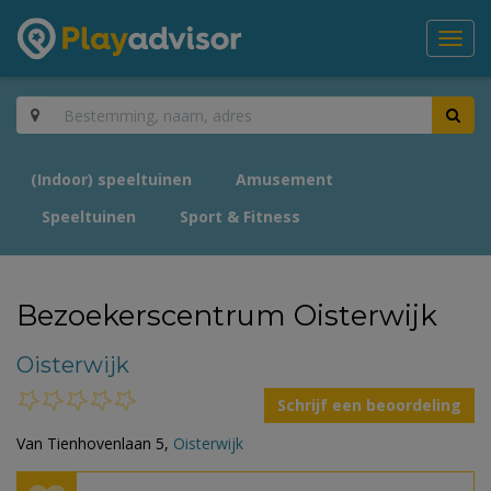
Toggl
navig
(Indoor) speeltuinen
Amusement
Speeltuinen
Sport & Fitness
Bezoekerscentrum Oisterwijk
Oisterwijk
Schrijf een beoordeling
Van Tienhovenlaan 5,
Oisterwijk