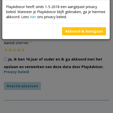
PlayAdvisor heeft sinds 1-5-2018 een aangepast privacy
beleid. Wanneer je PlayAdvisor blijft gebruiken, ga je hiermee
akkoord. Lees
hier
ons privacy beleid.
Foto's
Akkoord & doorgaan
*
Aantal sterren
Ja, ik ben 16 jaar of ouder en ik ga akkoord met het
opslaan en verwerken van deze data door PlayAdvisor.
Privacy beleid