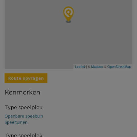
Leaflet
| ©
Mapbox
©
OpenStreetMap
Route opvragen
Kenmerken
Type speelplek
Openbare speeltuin
Speeltuinen
Type speelplek