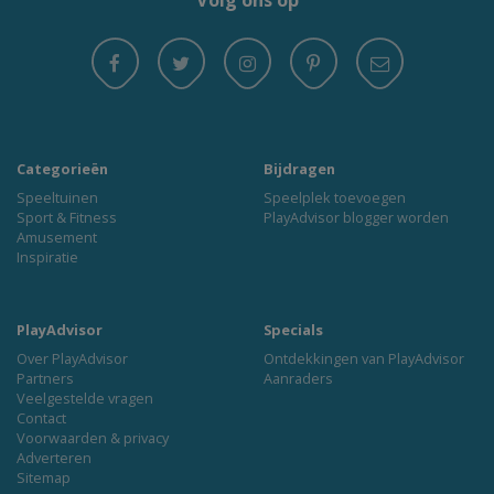
Volg ons op
Categorieën
Bijdragen
Speeltuinen
Speelplek toevoegen
Sport & Fitness
PlayAdvisor blogger worden
Amusement
Inspiratie
PlayAdvisor
Specials
Over PlayAdvisor
Ontdekkingen van PlayAdvisor
Partners
Aanraders
Veelgestelde vragen
Contact
Voorwaarden & privacy
Adverteren
Sitemap