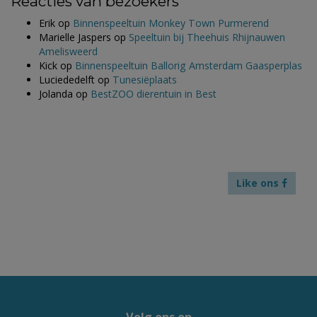
Reacties van bezoekers
Erik
op
Binnenspeeltuin Monkey Town Purmerend
Marielle Jaspers
op
Speeltuin bij Theehuis Rhijnauwen
Amelisweerd
Kick
op
Binnenspeeltuin Ballorig Amsterdam Gaasperplas
Luciededelft
op
Tunesiëplaats
Jolanda
op
BestZOO dierentuin in Best
Like ons