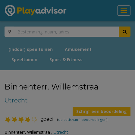
Toggl
navig
(Indoor) speeltuinen
Amusement
Speeltuinen
Sport & Fitness
Binnenterr. Willemstraa
Utrecht
Schrijf een beoordeling
goed
(
op basis van 1 beoordelingen
)
Binnenterr. Willemstraa ,
Utrecht