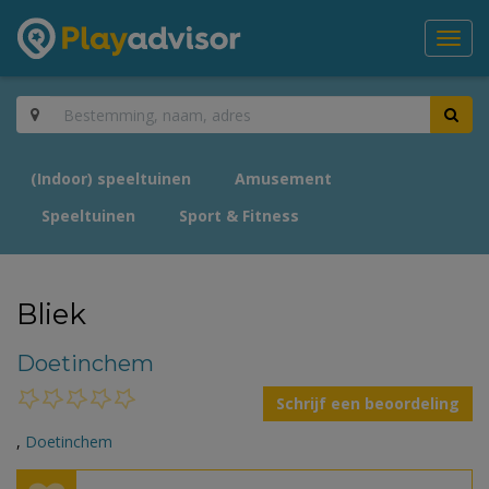
Toggl
navig
(Indoor) speeltuinen
Amusement
Speeltuinen
Sport & Fitness
Bliek
Doetinchem
Schrijf een beoordeling
,
Doetinchem