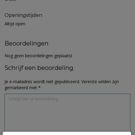
Openingstijden
Altijd open
Beoordelingen
Nog geen beoordelingen geplaatst
Schrijf een beoordeling
Je e-mailadres wordt niet gepubliceerd.
Vereiste velden zijn
gemarkeerd met
*