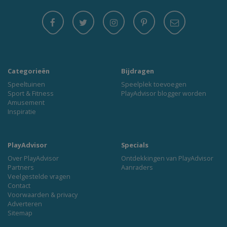
Categorieën
Bijdragen
Speeltuinen
Speelplek toevoegen
Sport & Fitness
PlayAdvisor blogger worden
Amusement
Inspiratie
PlayAdvisor
Specials
Over PlayAdvisor
Ontdekkingen van PlayAdvisor
Partners
Aanraders
Veelgestelde vragen
Contact
Voorwaarden & privacy
Adverteren
Sitemap