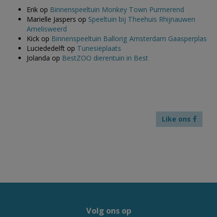
Erik
op
Binnenspeeltuin Monkey Town Purmerend
Marielle Jaspers
op
Speeltuin bij Theehuis Rhijnauwen
Amelisweerd
Kick
op
Binnenspeeltuin Ballorig Amsterdam Gaasperplas
Luciededelft
op
Tunesiëplaats
Jolanda
op
BestZOO dierentuin in Best
Like ons
Volg ons op