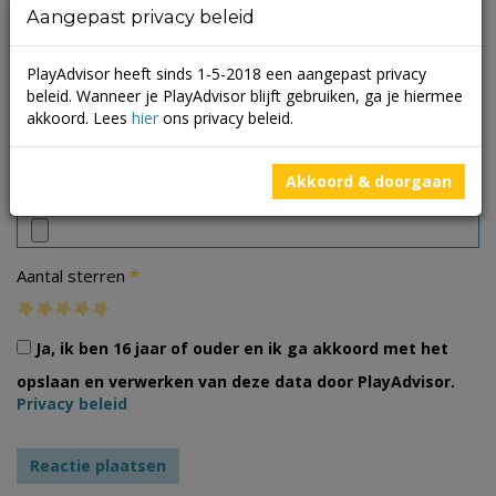
Aangepast privacy beleid
PlayAdvisor heeft sinds 1-5-2018 een aangepast privacy
beleid. Wanneer je PlayAdvisor blijft gebruiken, ga je hiermee
akkoord. Lees
hier
ons privacy beleid.
Foto's
Akkoord & doorgaan
*
Aantal sterren
Ja, ik ben 16 jaar of ouder en ik ga akkoord met het
opslaan en verwerken van deze data door PlayAdvisor.
Privacy beleid