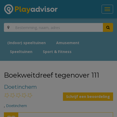
Toggl
navig
(Indoor) speeltuinen
Amusement
Speeltuinen
Sport & Fitness
Boekweitdreef tegenover 111
Doetinchem
Schrijf een beoordeling
,
Doetinchem