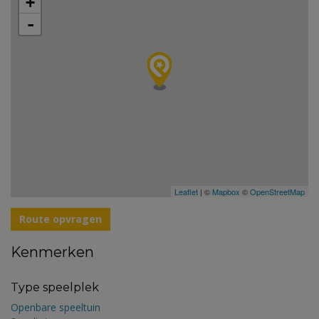
+
-
Leaflet
| ©
Mapbox
©
OpenStreetMap
Route opvragen
Kenmerken
Type speelplek
Openbare speeltuin