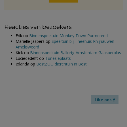
Reacties van bezoekers
Erik
op
Binnenspeeltuin Monkey Town Purmerend
Marielle Jaspers
op
Speeltuin bij Theehuis Rhijnauwen
Amelisweerd
Kick
op
Binnenspeeltuin Ballorig Amsterdam Gaasperplas
Luciededelft
op
Tunesiëplaats
Jolanda
op
BestZOO dierentuin in Best
Like ons