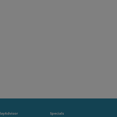
layAdvisor
Specials