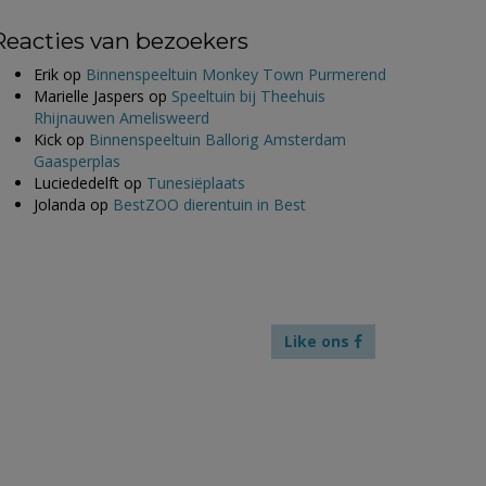
Reacties van bezoekers
Erik
op
Binnenspeeltuin Monkey Town Purmerend
Marielle Jaspers
op
Speeltuin bij Theehuis
Rhijnauwen Amelisweerd
Kick
op
Binnenspeeltuin Ballorig Amsterdam
Gaasperplas
Luciededelft
op
Tunesiëplaats
Jolanda
op
BestZOO dierentuin in Best
Like ons