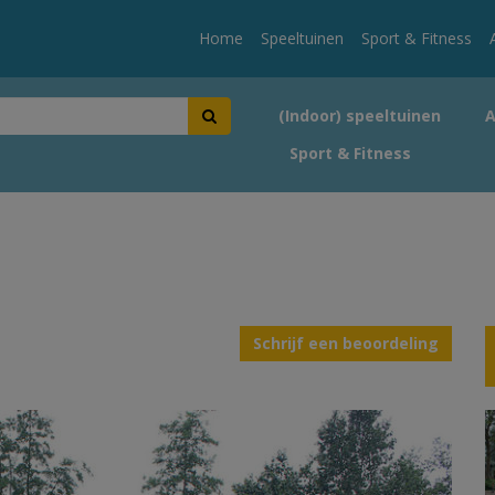
Home
Speeltuinen
Sport & Fitness
(Indoor) speeltuinen
Sport & Fitness
Schrijf een beoordeling