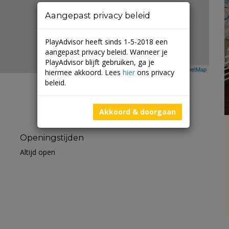
Aangepast privacy beleid
PlayAdvisor heeft sinds 1-5-2018 een
aangepast privacy beleid. Wanneer je
PlayAdvisor blijft gebruiken, ga je
Leaflet
| ©
Mapbox
©
OpenStreetMap
hiermee akkoord. Lees
hier
ons privacy
beleid.
Akkoord & doorgaan
Openingstijden
Altijd open