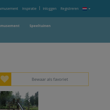
|
Amusement
Inspiratie
Inloggen
Registreren
Amusement
Speeltuinen
Bewaar als favoriet