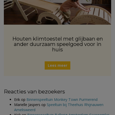
Houten klimtoestel met glijbaan en
ander duurzaam speelgoed voor in
huis
Lees meer
Reacties van bezoekers
Erik
op
Binnenspeeltuin Monkey Town Purmerend
Marielle Jaspers
op
Speeltuin bij Theehuis Rhijnauwen
Amelisweerd
Kick
op
Binnenspeeltuin Ballorig Amsterdam Gaasperplas