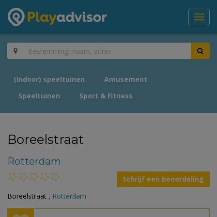
Toggl
navig
(Indoor) speeltuinen
Amusement
Speeltuinen
Sport & Fitness
Boreelstraat
Rotterdam
Schrijf een beoordeling
Boreelstraat ,
Rotterdam