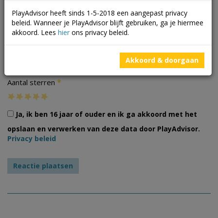
PlayAdvisor heeft sinds 1-5-2018 een aangepast privacy
beleid. Wanneer je PlayAdvisor blijft gebruiken, ga je hiermee
akkoord. Lees
hier
ons privacy beleid.
Foto's
Akkoord & doorgaan
*
Aantal sterren
Ja, ik ben 16 jaar of ouder en ik ga akkoord met het
opslaan en verwerken van deze data door PlayAdvisor.
Privacy beleid