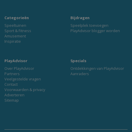
Categorieën
Bijdragen
Speeltuinen
Speelplek toevoegen
Sport & Fitness
PlayAdvisor blogger worden
Amusement
Inspiratie
PlayAdvisor
Specials
Over PlayAdvisor
Ontdekkingen van PlayAdvisor
Partners
Aanraders
Veelgestelde vragen
Contact
Voorwaarden & privacy
Adverteren
Sitemap