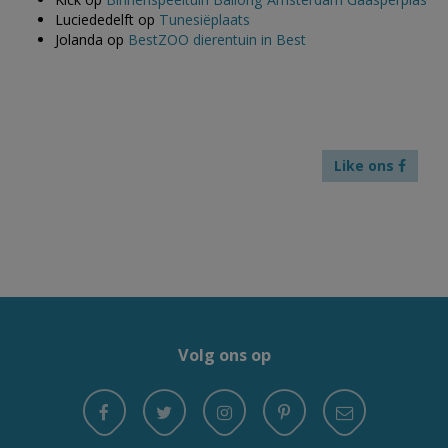
Luciededelft
op
Tunesiëplaats
Jolanda
op
BestZOO dierentuin in Best
Like ons
Volg ons op