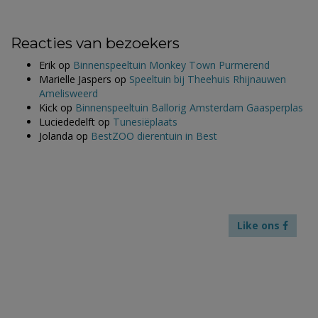
Reacties van bezoekers
Erik
op
Binnenspeeltuin Monkey Town Purmerend
Marielle Jaspers
op
Speeltuin bij Theehuis Rhijnauwen
Amelisweerd
Kick
op
Binnenspeeltuin Ballorig Amsterdam Gaasperplas
Luciededelft
op
Tunesiëplaats
Jolanda
op
BestZOO dierentuin in Best
Like ons