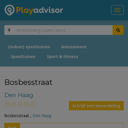
Toggl
navig
(Indoor) speeltuinen
Amusement
Speeltuinen
Sport & Fitness
Bosbesstraat
Den Haag
Schrijf een beoordeling
Bosbesstraat ,
Den Haag