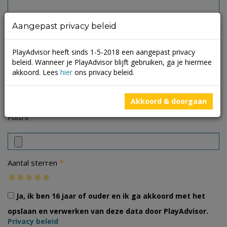
Aangepast privacy beleid
PlayAdvisor heeft sinds 1-5-2018 een aangepast privacy
beleid. Wanneer je PlayAdvisor blijft gebruiken, ga je hiermee
akkoord. Lees
hier
ons privacy beleid.
Akkoord & doorgaan
Foto's
*
Aantal sterren
Ja, ik ben 16 jaar of ouder en ik ga akkoord met het
opslaan en verwerken van deze data door PlayAdvisor.
Privacy beleid