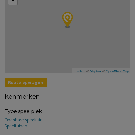
-
Leaflet
| ©
Mapbox
©
OpenStreetMap
Route opvragen
Kenmerken
Type speelplek
Openbare speeltuin
Speeltuinen