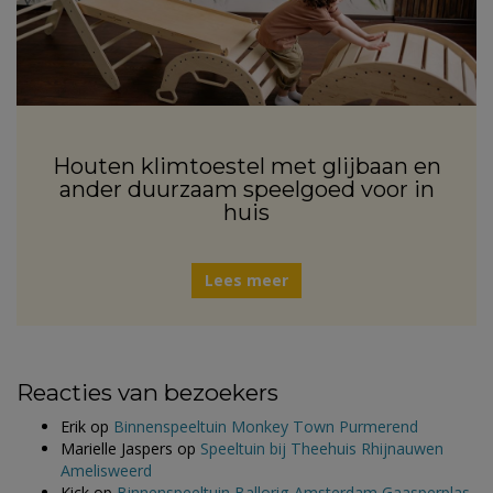
Houten klimtoestel met glijbaan en
ander duurzaam speelgoed voor in
huis
Lees meer
Reacties van bezoekers
Erik
op
Binnenspeeltuin Monkey Town Purmerend
Marielle Jaspers
op
Speeltuin bij Theehuis Rhijnauwen
Amelisweerd
Kick
op
Binnenspeeltuin Ballorig Amsterdam Gaasperplas