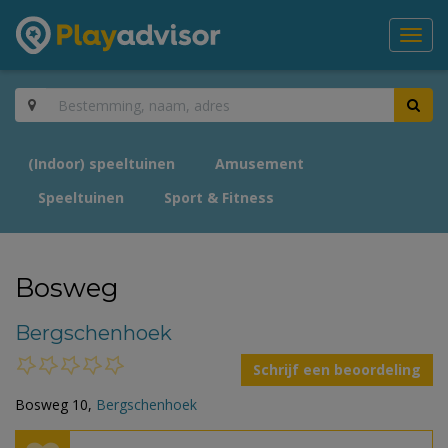
Toggl
navig
(Indoor) speeltuinen
Amusement
Speeltuinen
Sport & Fitness
Bosweg
Bergschenhoek
Schrijf een beoordeling
Bosweg 10,
Bergschenhoek