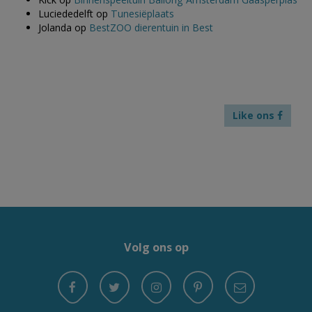
Luciededelft
op
Tunesiëplaats
Jolanda
op
BestZOO dierentuin in Best
Like ons
Volg ons op