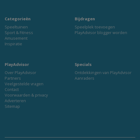
Categorieën
Bijdragen
Speeltuinen
Speelplek toevoegen
Sport & Fitness
PlayAdvisor blogger worden
Amusement
Inspiratie
PlayAdvisor
Specials
Over PlayAdvisor
Ontdekkingen van PlayAdvisor
Partners
Aanraders
Veelgestelde vragen
Contact
Voorwaarden & privacy
Adverteren
Sitemap