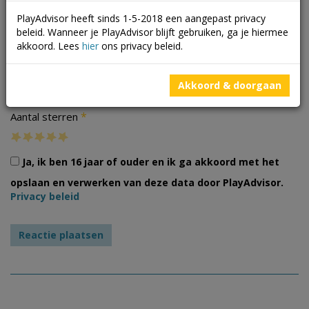
PlayAdvisor heeft sinds 1-5-2018 een aangepast privacy
beleid. Wanneer je PlayAdvisor blijft gebruiken, ga je hiermee
akkoord. Lees
hier
ons privacy beleid.
Foto's
Akkoord & doorgaan
*
Aantal sterren
Ja, ik ben 16 jaar of ouder en ik ga akkoord met het
opslaan en verwerken van deze data door PlayAdvisor.
Privacy beleid