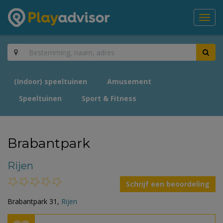
Toggl
navig
(Indoor) speeltuinen
Amusement
Speeltuinen
Sport & Fitness
Brabantpark
Rijen
Schrijf een beoordeling
Brabantpark 31,
Rijen