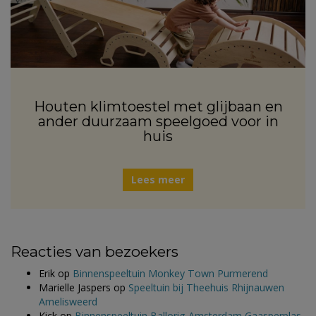
Houten klimtoestel met glijbaan en
ander duurzaam speelgoed voor in
huis
Lees meer
Reacties van bezoekers
Erik
op
Binnenspeeltuin Monkey Town Purmerend
Marielle Jaspers
op
Speeltuin bij Theehuis Rhijnauwen
Amelisweerd
Kick
op
Binnenspeeltuin Ballorig Amsterdam Gaasperplas