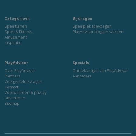
Categorieën
Bijdragen
Speeltuinen
Speelplek toevoegen
Sport & Fitness
PlayAdvisor blogger worden
Amusement
Inspiratie
PlayAdvisor
Specials
Over PlayAdvisor
Ontdekkingen van PlayAdvisor
Partners
Aanraders
Veelgestelde vragen
Contact
Voorwaarden & privacy
Adverteren
Sitemap