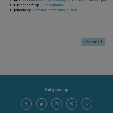
Luciededelft
op
Tunesiëplaats
Jolanda
op
BestZOO dierentuin in Best
Like ons
Volg ons op