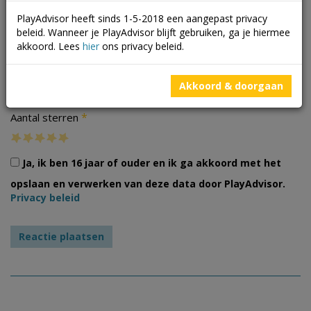
PlayAdvisor heeft sinds 1-5-2018 een aangepast privacy
beleid. Wanneer je PlayAdvisor blijft gebruiken, ga je hiermee
akkoord. Lees
hier
ons privacy beleid.
Foto's
Akkoord & doorgaan
*
Aantal sterren
Ja, ik ben 16 jaar of ouder en ik ga akkoord met het
opslaan en verwerken van deze data door PlayAdvisor.
Privacy beleid