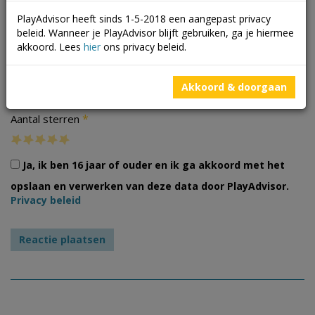
PlayAdvisor heeft sinds 1-5-2018 een aangepast privacy
beleid. Wanneer je PlayAdvisor blijft gebruiken, ga je hiermee
akkoord. Lees
hier
ons privacy beleid.
Foto's
Akkoord & doorgaan
*
Aantal sterren
Ja, ik ben 16 jaar of ouder en ik ga akkoord met het
opslaan en verwerken van deze data door PlayAdvisor.
Privacy beleid