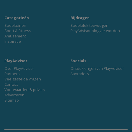
Categorieën
Bijdragen
Speeltuinen
Speelplek toevoegen
Sport & Fitness
PlayAdvisor blogger worden
Amusement
Inspiratie
PlayAdvisor
Specials
Over PlayAdvisor
Ontdekkingen van PlayAdvisor
Partners
Aanraders
Veelgestelde vragen
Contact
Voorwaarden & privacy
Adverteren
Sitemap