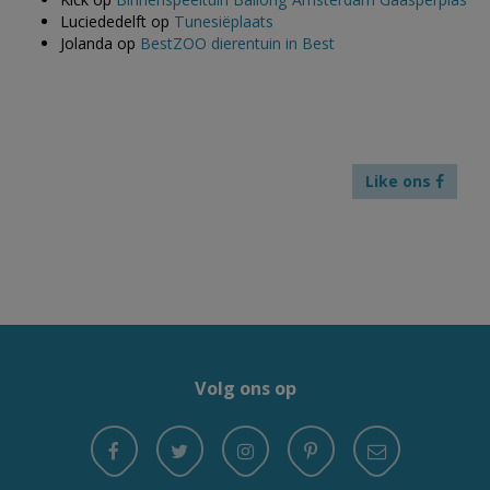
Luciededelft
op
Tunesiëplaats
Jolanda
op
BestZOO dierentuin in Best
Like ons
Volg ons op