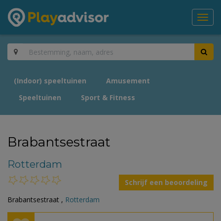
Toggl
navig
(Indoor) speeltuinen
Amusement
Speeltuinen
Sport & Fitness
Brabantsestraat
Rotterdam
Schrijf een beoordeling
Brabantsestraat ,
Rotterdam