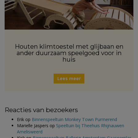
Houten klimtoestel met glijbaan en
ander duurzaam speelgoed voor in
huis
Lees meer
Reacties van bezoekers
Erik
op
Binnenspeeltuin Monkey Town Purmerend
Marielle Jaspers
op
Speeltuin bij Theehuis Rhijnauwen
Amelisweerd
Kick
op
Binnenspeeltuin Ballorig Amsterdam Gaasperplas