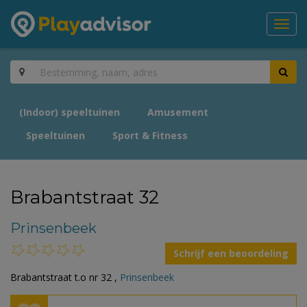
Toggl
navig
(Indoor) speeltuinen
Amusement
Speeltuinen
Sport & Fitness
Brabantstraat 32
Prinsenbeek
Schrijf een beoordeling
Brabantstraat t.o nr 32 ,
Prinsenbeek