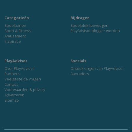
Categorieën
Bijdragen
Speeltuinen
Speelplek toevoegen
Sport & Fitness
PlayAdvisor blogger worden
Amusement
Inspiratie
PlayAdvisor
Specials
Over PlayAdvisor
Ontdekkingen van PlayAdvisor
Partners
Aanraders
Veelgestelde vragen
Contact
Voorwaarden & privacy
Adverteren
Sitemap