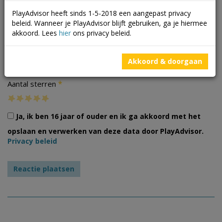
PlayAdvisor heeft sinds 1-5-2018 een aangepast privacy
beleid. Wanneer je PlayAdvisor blijft gebruiken, ga je hiermee
akkoord. Lees
hier
ons privacy beleid.
Foto's
Akkoord & doorgaan
*
Aantal sterren
Ja, ik ben 16 jaar of ouder en ik ga akkoord met het
opslaan en verwerken van deze data door PlayAdvisor.
Privacy beleid