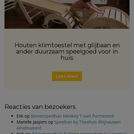
Houten klimtoestel met glijbaan en
ander duurzaam speelgoed voor in
huis
Lees meer
Reacties van bezoekers
Erik
op
Binnenspeeltuin Monkey Town Purmerend
Marielle Jaspers
op
Speeltuin bij Theehuis Rhijnauwen
Amelisweerd
Kick
op
Binnenspeeltuin Ballorig Amsterdam Gaasperplas