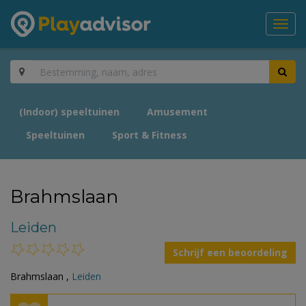
Toggl
navig
(Indoor) speeltuinen
Amusement
Speeltuinen
Sport & Fitness
Brahmslaan
Leiden
Schrijf een beoordeling
Brahmslaan ,
Leiden