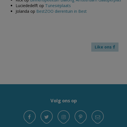
Luciededelft
op
Tunesiëplaats
Jolanda
op
BestZOO dierentuin in Best
Like ons
Volg ons op