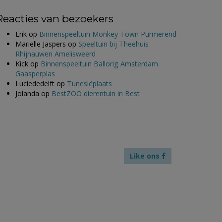
Reacties van bezoekers
Erik
op
Binnenspeeltuin Monkey Town Purmerend
Marielle Jaspers
op
Speeltuin bij Theehuis
Rhijnauwen Amelisweerd
Kick
op
Binnenspeeltuin Ballorig Amsterdam
Gaasperplas
Luciededelft
op
Tunesiëplaats
Jolanda
op
BestZOO dierentuin in Best
Like ons