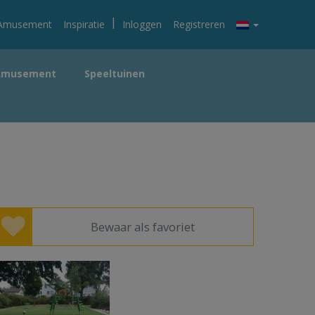
|
Amusement
Inspiratie
Inloggen
Registreren
Amusement
Speeltuinen
Bewaar als favoriet