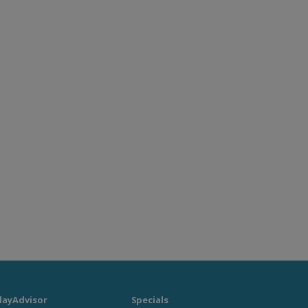
layAdvisor
Specials