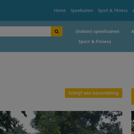
Home
Speeltuinen
Sport & Fitness
(Indoor) speeltuinen
Sport & Fitness
Schrijf een beoordeling