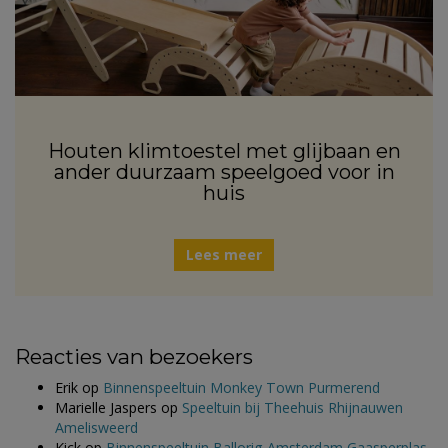
Houten klimtoestel met glijbaan en
ander duurzaam speelgoed voor in
huis
Lees meer
Reacties van bezoekers
Erik
op
Binnenspeeltuin Monkey Town Purmerend
Marielle Jaspers
op
Speeltuin bij Theehuis Rhijnauwen
Amelisweerd
Kick
op
Binnenspeeltuin Ballorig Amsterdam Gaasperplas