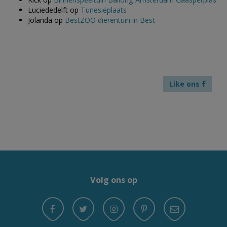
Luciededelft
op
Tunesiëplaats
Jolanda
op
BestZOO dierentuin in Best
Like ons
Volg ons op