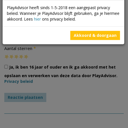
PlayAdvisor heeft sinds 1-5-2018 een aangepast privacy
beleid. Wanneer je PlayAdvisor blijft gebruiken, ga je hiermee
akkoord. Lees
hier
ons privacy beleid.
Foto's
Akkoord & doorgaan
*
Aantal sterren
Ja, ik ben 16 jaar of ouder en ik ga akkoord met het
opslaan en verwerken van deze data door PlayAdvisor.
Privacy beleid