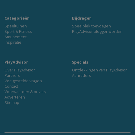
Categorieën
Bijdragen
Speeltuinen
Speelplek toevoegen
Sport & Fitness
PlayAdvisor blogger worden
Amusement
Inspiratie
PlayAdvisor
Specials
Over PlayAdvisor
Ontdekkingen van PlayAdvisor
Partners
Aanraders
Veelgestelde vragen
Contact
Voorwaarden & privacy
Adverteren
Sitemap