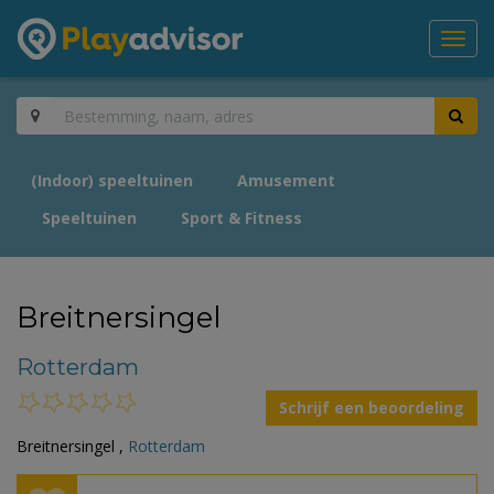
Toggl
navig
(Indoor) speeltuinen
Amusement
Speeltuinen
Sport & Fitness
Breitnersingel
Rotterdam
Schrijf een beoordeling
Breitnersingel ,
Rotterdam