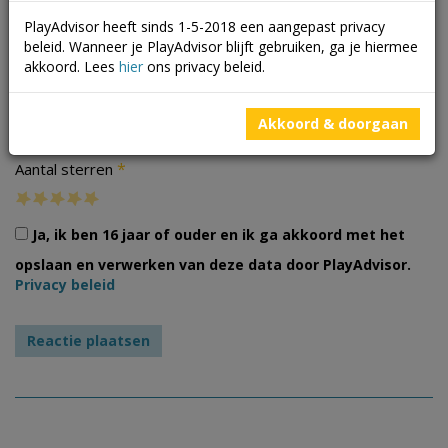
PlayAdvisor heeft sinds 1-5-2018 een aangepast privacy
beleid. Wanneer je PlayAdvisor blijft gebruiken, ga je hiermee
akkoord. Lees
hier
ons privacy beleid.
Foto's
Akkoord & doorgaan
*
Aantal sterren
Ja, ik ben 16 jaar of ouder en ik ga akkoord met het
opslaan en verwerken van deze data door PlayAdvisor.
Privacy beleid