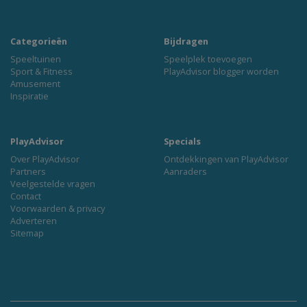
Categorieën
Bijdragen
Speeltuinen
Speelplek toevoegen
Sport & Fitness
PlayAdvisor blogger worden
Amusement
Inspiratie
PlayAdvisor
Specials
Over PlayAdvisor
Ontdekkingen van PlayAdvisor
Partners
Aanraders
Veelgestelde vragen
Contact
Voorwaarden & privacy
Adverteren
Sitemap