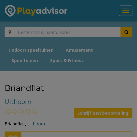
Toggl
navig
(Indoor) speeltuinen
Amusement
Speeltuinen
Sport & Fitness
Briandflat
Uithoorn
Schrijf een beoordeling
Briandflat ,
Uithoorn