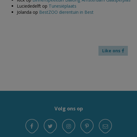
Luciededelft
op
Tunesiëplaats
Jolanda
op
BestZOO dierentuin in Best
Like ons
Volg ons op