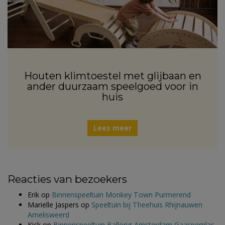
Houten klimtoestel met glijbaan en
ander duurzaam speelgoed voor in
huis
Lees meer
Reacties van bezoekers
Erik
op
Binnenspeeltuin Monkey Town Purmerend
Marielle Jaspers
op
Speeltuin bij Theehuis Rhijnauwen
Amelisweerd
Kick
op
Binnenspeeltuin Ballorig Amsterdam Gaasperplas