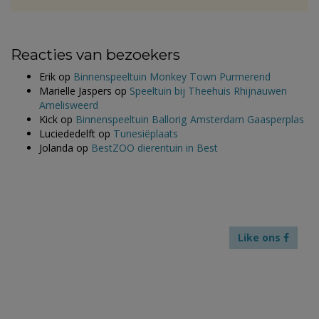
Reacties van bezoekers
Erik
op
Binnenspeeltuin Monkey Town Purmerend
Marielle Jaspers
op
Speeltuin bij Theehuis Rhijnauwen
Amelisweerd
Kick
op
Binnenspeeltuin Ballorig Amsterdam Gaasperplas
Luciededelft
op
Tunesiëplaats
Jolanda
op
BestZOO dierentuin in Best
Like ons