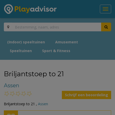
Toggl
navig
(Indoor) speeltuinen
Amusement
Speeltuinen
Sport & Fitness
Briljantstoep to 21
Assen
Schrijf een beoordeling
Briljantstoep to 21 ,
Assen