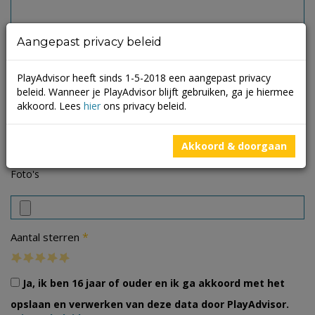
Aangepast privacy beleid
PlayAdvisor heeft sinds 1-5-2018 een aangepast privacy
beleid. Wanneer je PlayAdvisor blijft gebruiken, ga je hiermee
akkoord. Lees
hier
ons privacy beleid.
Akkoord & doorgaan
Foto's
*
Aantal sterren
Ja, ik ben 16 jaar of ouder en ik ga akkoord met het
opslaan en verwerken van deze data door PlayAdvisor.