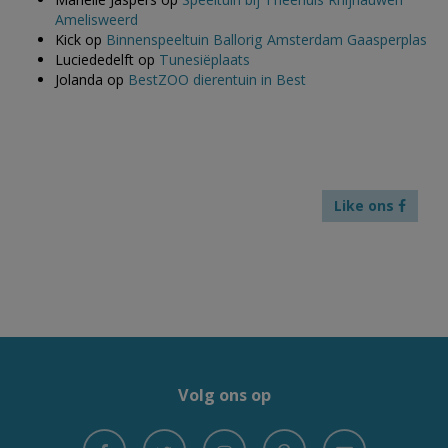
Amelisweerd
Kick
op
Binnenspeeltuin Ballorig Amsterdam Gaasperplas
Luciededelft
op
Tunesiëplaats
Jolanda
op
BestZOO dierentuin in Best
Like ons
Volg ons op