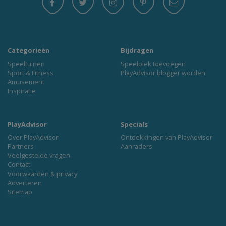
Categorieën
Bijdragen
Speeltuinen
Speelplek toevoegen
Sport & Fitness
PlayAdvisor blogger worden
Amusement
Inspiratie
PlayAdvisor
Specials
Over PlayAdvisor
Ontdekkingen van PlayAdvisor
Partners
Aanraders
Veelgestelde vragen
Contact
Voorwaarden & privacy
Adverteren
Sitemap