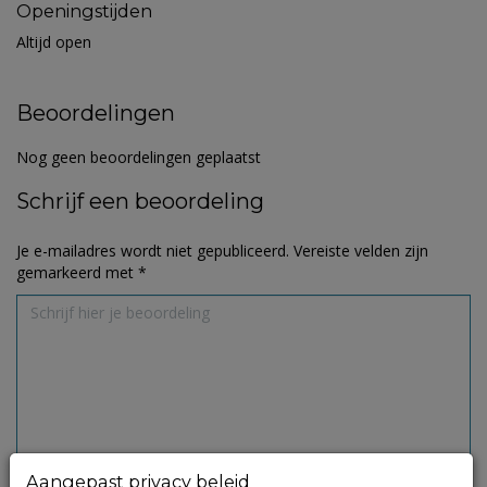
Openingstijden
Altijd open
Beoordelingen
Nog geen beoordelingen geplaatst
Schrijf een beoordeling
Je e-mailadres wordt niet gepubliceerd.
Vereiste velden zijn
gemarkeerd met
*
Aangepast privacy beleid