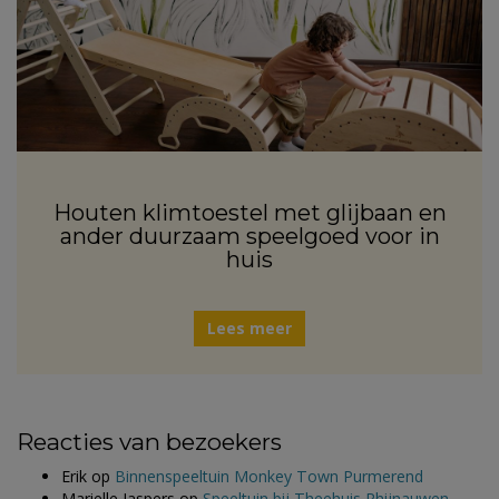
Houten klimtoestel met glijbaan en
ander duurzaam speelgoed voor in
huis
Lees meer
Reacties van bezoekers
Erik
op
Binnenspeeltuin Monkey Town Purmerend
Marielle Jaspers
op
Speeltuin bij Theehuis Rhijnauwen