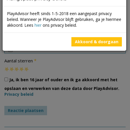
PlayAdvisor heeft sinds 1-5-2018 een aangepast privacy
beleid. Wanneer je PlayAdvisor blijft gebruiken, ga je hiermee
akkoord. Lees
hier
ons privacy beleid.
Foto's
Akkoord & doorgaan
*
Aantal sterren
Ja, ik ben 16 jaar of ouder en ik ga akkoord met het
opslaan en verwerken van deze data door PlayAdvisor.
Privacy beleid