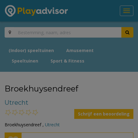
Toggl
navig
(Indoor) speeltuinen
Amusement
Speeltuinen
Sport & Fitness
Broekhuysendreef
Utrecht
Schrijf een beoordeling
Broekhuysendreef ,
Utrecht