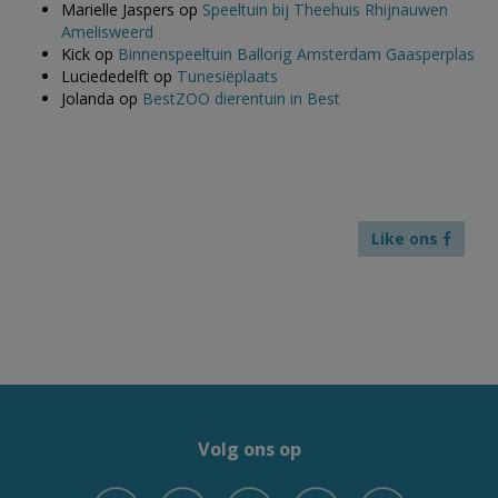
Marielle Jaspers
op
Speeltuin bij Theehuis Rhijnauwen
Amelisweerd
Kick
op
Binnenspeeltuin Ballorig Amsterdam Gaasperplas
Luciededelft
op
Tunesiëplaats
Jolanda
op
BestZOO dierentuin in Best
Like ons
Volg ons op