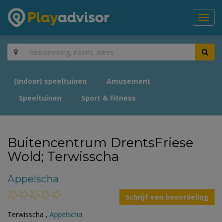
Toggl
navig
(Indoor) speeltuinen
Amusement
Speeltuinen
Sport & Fitness
Buitencentrum DrentsFriese
Wold; Terwisscha
Appelscha
Schrijf een beoordeling
Terwisscha ,
Appelscha