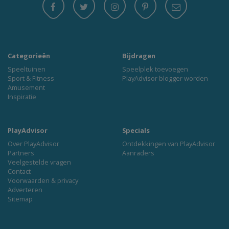
Categorieën
Bijdragen
Speeltuinen
Speelplek toevoegen
Sport & Fitness
PlayAdvisor blogger worden
Amusement
Inspiratie
PlayAdvisor
Specials
Over PlayAdvisor
Ontdekkingen van PlayAdvisor
Partners
Aanraders
Veelgestelde vragen
Contact
Voorwaarden & privacy
Adverteren
Sitemap