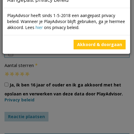
PlayAdvisor heeft sinds 1-5-2018 een aangepast privacy
beleid. Wanneer je PlayAdvisor blijft gebruiken, ga je hiermee
akkoord. Lees
hier
ons privacy beleid.
Foto's
Akkoord & doorgaan
*
Aantal sterren
Ja, ik ben 16 jaar of ouder en ik ga akkoord met het
opslaan en verwerken van deze data door PlayAdvisor.
Privacy beleid