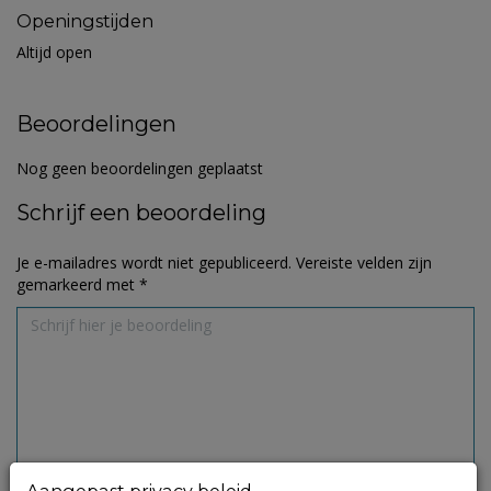
Openingstijden
Altijd open
Beoordelingen
Nog geen beoordelingen geplaatst
Schrijf een beoordeling
Je e-mailadres wordt niet gepubliceerd.
Vereiste velden zijn
gemarkeerd met
*
Aangepast privacy beleid