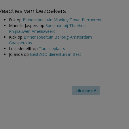
Reacties van bezoekers
Erik
op
Binnenspeeltuin Monkey Town Purmerend
Marielle Jaspers
op
Speeltuin bij Theehuis
Rhijnauwen Amelisweerd
Kick
op
Binnenspeeltuin Ballorig Amsterdam
Gaasperplas
Luciededelft
op
Tunesiëplaats
Jolanda
op
BestZOO dierentuin in Best
Like ons