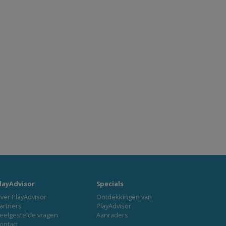
layAdvisor
Specials
ver PlayAdvisor
Ontdekkingen van
artners
PlayAdvisor
eelgestelde vragen
Aanraders
ontact