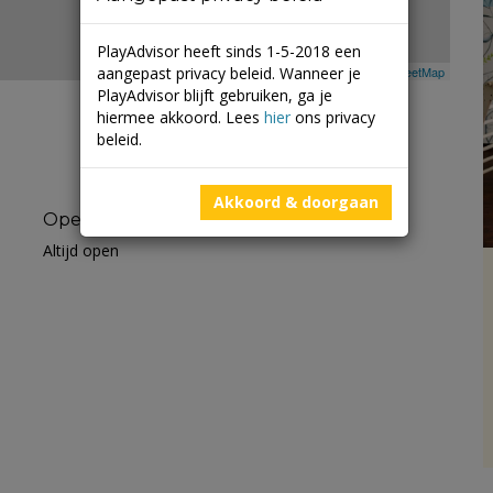
PlayAdvisor heeft sinds 1-5-2018 een
aangepast privacy beleid. Wanneer je
Leaflet
| ©
Mapbox
©
OpenStreetMap
PlayAdvisor blijft gebruiken, ga je
hiermee akkoord. Lees
hier
ons privacy
beleid.
Akkoord & doorgaan
Openingstijden
Altijd open