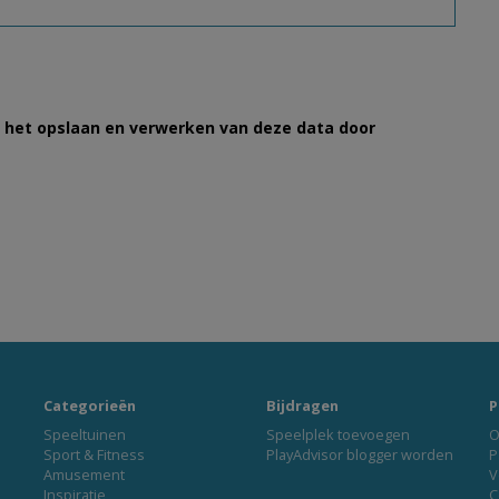
et het opslaan en verwerken van deze data door
Categorieën
Bijdragen
P
Speeltuinen
Speelplek toevoegen
O
Sport & Fitness
PlayAdvisor blogger worden
P
Amusement
V
Inspiratie
C