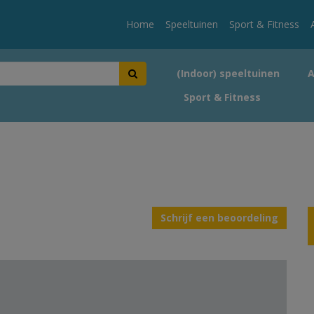
Home
Speeltuinen
Sport & Fitness
(Indoor) speeltuinen
Sport & Fitness
Schrijf een beoordeling