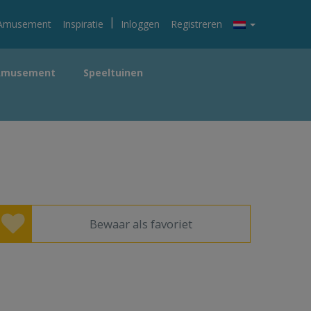
|
Amusement
Inspiratie
Inloggen
Registreren
Amusement
Speeltuinen
Bewaar als favoriet